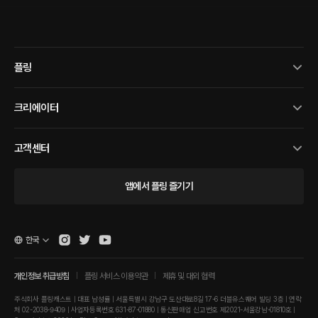
플링
크리에이터
고객센터
앱에서 플링 즐기기
한국
개인정보 취급방침
플링 서비스 이용약관
제휴 및 대외 협력
주식회사 플링캐스트 | 대표 남성률 | 서울특별시 강남구 도산대로8길 17-6 더블유스퀘어 빌딩 3층 | 연락
처 02-2038-9409 | 사업자등록번호 631-87-01880 | 통신판매업 신고번호 제2021-서울강남-01810호 |