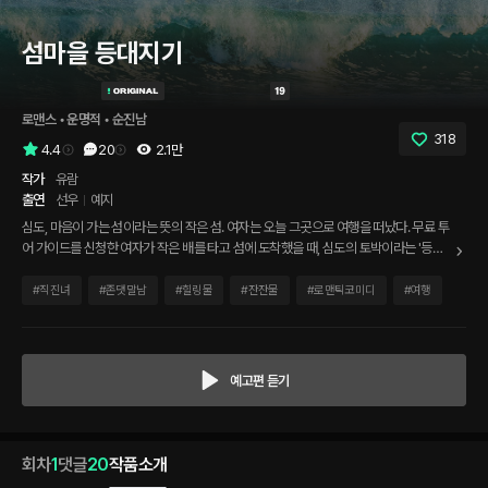
섬마을 등대지기
로맨스
 • 
운명적
 • 
순진남
318
4.4
20
2.1만
작가
유람
출연
선우
예지
심도, 마음이 가는 섬이라는 뜻의 작은 섬. 여자는 오늘 그곳으로 여행을 떠났다. 무료 투
어 가이드를 신청한 여자가 작은 배를 타고 섬에 도착했을 때, 심도의 토박이라는 '등대
지기'가 그녀 앞에 등장한다. 다른 관광객을 찾아 두리번거리는 여자 앞에서 어색한 미소
를 보인 남자는 말했다. "오늘 심도 내 유일한 관광객이십니다" 하고.
#
직진녀
#
존댓말남
#
힐링물
#
잔잔물
#
로맨틱코미디
#
여행
예고편 듣기
회차
1
댓글
20
작품소개