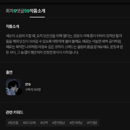
회차
9
댓글
59
작품소개
작품소개
세상의 소음에 지칠 때, 오직 당신만을 위해 열리는, 성음의 서재.종이 위에서 잠자던 활자
들을 깨워 당신이 쉬어갈 수 있도록 따뜻하게 불러 볼께요. 때로는 서늘한 새벽 공기처럼,
때로는 묵직한 나무처럼 마음속 깊은 곳까지 스며드는 울림에 몸을 맡겨보세요. 문장과 문
장 사이, 그 숨결의 행간에서 진정한 휴식이 시작됩니다.
출연
319
구독자 94명
관련 키워드
#
힐링물
#
오디오북
#
산책
#
존댓말남
#
츤데레남
#
귀염공