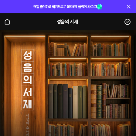
매일 출석하고 럭키드로우 뽑으면? 플링이 와르르!
성음의 서재