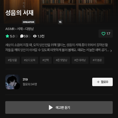
성음의 서재
ASMR
 • 
서재
 • 
다정남
17
5.0
59
1.3천
세상의 소음에 지칠 때, 오직 당신만을 위해 열리는, 성음의 서재.종이 위에서 잠자던 활
자들을 깨워 당신이 쉬어갈 수 있도록 따뜻하게 불러 볼께요. 때로는 서늘한 새벽 공기처
럼, 때로는 묵직한 나무처럼 마음속 깊은 곳까지 스며드는 울림에 몸을 맡겨보세요. 문장
과 문장 사이, 그 숨결의 행간에서 진정한 휴식이 시작됩니다.
#
힐링물
#
오디오북
#
산책
#
존댓말남
#
츤데레남
#
귀염공
319
팔로우
팔로워 94명
예고편 듣기