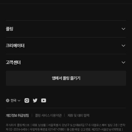
플링
크리에이터
고객센터
앱에서 플링 즐기기
한국
개인정보 취급방침
플링 서비스 이용약관
제휴 및 대외 협력
주식회사 플링캐스트 | 대표 남성률 | 서울특별시 강남구 도산대로8길 17-6 더블유스퀘어 빌딩 2층 | 연락
처 02-2039-9409 | 사업자등록번호 631-87-01880 | 통신판매업 신고번호 제2021-서울강남-01810호 |