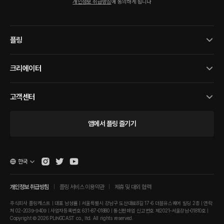
개인정보 취급방침
에 동의하게 됩니다
플링
크리에이터
고객센터
앱에서 플링 즐기기
한국
개인정보 취급방침
플링 서비스 이용약관
제휴 및 대외 협력
주식회사 플링캐스트 | 대표 남성률 | 서울특별시 강남구 도산대로8길 17-6 더블유스퀘어 빌딩 2층 | 연락
처 02-2039-9409 | 사업자등록번호 631-87-01880 | 통신판매업 신고번호 제2021-서울강남-01810호 |
Copyright © 2026 PLINGCAST co., ltd. All rights reserved.