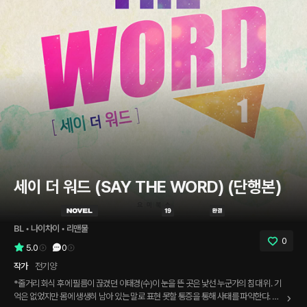
세이 더 워드 (SAY THE WORD) (단행본)
BL
 • 
나이차이
 • 
리맨물
0
5.0
0
작가
전기양
*줄거리 회식 후에 필름이 끊겼던 이태경(수)이 눈을 뜬 곳은 낯선 누군가의 침대 위. 기
억은 없었지만 몸에 생생히 남아 있는 말로 표현 못할 통증을 통해 사태를 파악한다. 몰