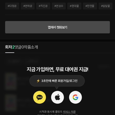
래 빠져나가려다 마주친 상대는 낯선 남자였다. 알고 보니 그 낯선 남자는 같은 회사 그
것도 업무상 자주 마주쳐야 하는 부서의 새로운 팀장 한준우(공). ‘하룻밤’은 잊고 친구가
#
다정공
#
연하공
#
직진공
#
연상수
#
현대물
#
잔잔물
#
달달물
되기로 합의했지만 무뚝뚝하면서도 다정하게 대해주는 준우가 점점 더 신경 쓰이고….
오래 전에 사랑받기를 포기했던 태경의 심장이 아주 조금씩 준우를 향해 두근거리기 시
작하는데. *발췌 숙취에서 깨어나지 못해 멍한 상태로 고개를 돌렸다. 코가 푹신한 베개
에 파묻히면서 귓가에 천이 사각거리는 소리가 들려왔다. 코끝에 땀 냄새와 자신의 체취
앱에서 첫화보기
외에 다른 향기가 스며들었다. 킁, 킁, 코를 움직이며 아직 멍한 머리로 무슨 향기인가 생
각했다. 꽃과는 거리가 먼 향기다. 굳이 따지자면 식물이 아니라 동물의 향기 아니 냄새.
타인의 체취. …체취라고? 태경은 깜짝 놀라 몸을 일으켰다. 그 바람에 몸이 매트리스 위
로 튀어 올랐다가 다시 내려앉았다. 엉덩이가 매트리스에 닿기 무섭게 날카로운 통증이
회차
2
댓글
0
작품소개
솟아올랐다. 눈살을 찌푸리며 아래를 내려다보았다. 허리아래에 걸쳐져 있는 익숙한 제
트렁크팬티 안쪽. 엉덩이와 엉덩이 사이. 꼬리뼈를 비롯한 이런저런 부위가 나란히 숨어
있는 곳이 욱신거리고 있었다.
선물하기
선택소장
최신순
지금 가입하면, 무료 대여권 지급!
세이 더 워드 (SAY THE WORD) 2권 (완결)
3.5MB
•
2024.03.14
세이 더 워드 (SAY THE WORD) 1권
3.5MB
•
2024.03.14
시작과 동시에 플링의
서비스 약관