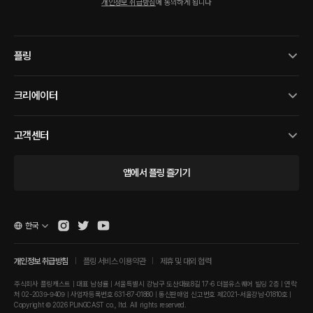
개인정보 취급방침
에 동의하게 됩니다
플링
크리에이터
고객센터
앱에서 플링 즐기기
한국
개인정보 취급방침
플링 서비스 이용약관
제휴 및 대외 협력
주식회사 플링캐스트 | 대표 남성률 | 서울특별시 강남구 도산대로8길 17-6 더블유스퀘어 빌딩 2층 | 연락
처 02-2039-9409 | 사업자등록번호 631-87-01880 | 통신판매업 신고번호 제2021-서울강남-01810호 |
Copyright © 2026 PLINGCAST co., ltd. All rights reserved.