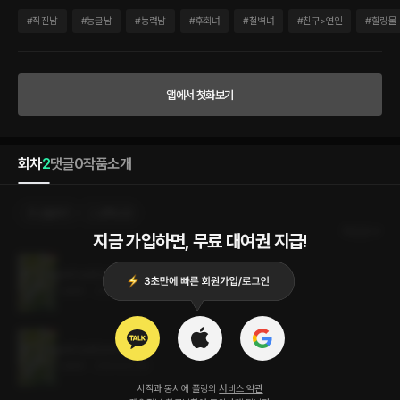
아파?” 걱정스러운 눈으로 물어 오는 솔의 얼굴이 남의 속도 모르고 말갰다. 쿵쿵. 소란
스레 뛰어 대는 심장을 행여 들키기라도 할까 승검은 죄 없는 티셔츠 가슴께를 마구잡이
#
직진남
#
능글남
#
능력남
#
후회녀
#
철벽녀
#
친구>연인
#
힐링물
로 구겼다. “서승검. 어디 아픈 거냐고.” “어.” “어, 어디가?” 휘파람 소리를 닮은 미풍이
이팝나무 가지를 흔들었다. 수만 개의 꽃잎이 승검의 눈을 어지럽혀 놓았다. 그중에서도
송솔만은 시야 한가운데 뚜렷하게 서서 심장을 연신 욱신거리게 만들었다. “……사랑니
래.” 꽃잎으로 온통 하얗게 물든 5월의 크리스마스 하늘을 올려다보며 승검은 생각했다.
앱에서 첫화보기
하필이면 이렇게나 좋은 날이라고.
회차
2
댓글
0
작품소개
선물하기
선택소장
최신순
지금 가입하면, 무료 대여권 지급!
소녀 소년 소녀 2권 (완결)
1.9MB
•
2024.02.20
소녀 소년 소녀 1권
1.9MB
•
2024.02.20
시작과 동시에 플링의
서비스 약관