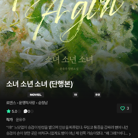
소녀 소년 소녀 (단행본)
로맨스
 • 
운명적사랑
 • 
순정남
3
5.0
0
작가
윤유주
“아!” 느닷없이 승검이 탄성을 뱉으며 인상을 찌푸렸다. 무심코 통증을 감싸려 뻗어 나간
승검의 손이 향한 곳은 어처구니없게도 뺨이 아닌 제 왼쪽 가슴이었다. “왜 그래? 어디