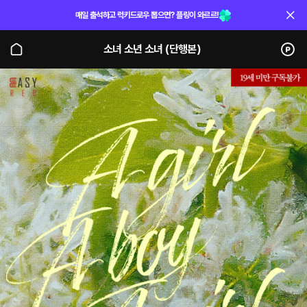
매일 출석하고 럭키드로우 뽑으면? 플링이 와르르!
소녀 소년 소녀 (단행본)