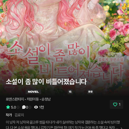
소설이 좀 많이 비틀어졌습니다
로맨스판타지
 • 
차원이동
 • 
순정남
1
5.0
0
1천
작가
김로지
이 남자 저 남자와 골고루 썸을 타다가 내가 싫어하는 남자와 결혼하는 소설 속에 빙의했
다. 다 본 소설 욕을 했더니 갑자기 뜬 파란색 창! 여기 작가 누구야! 욕 좀 했다고 독자 이