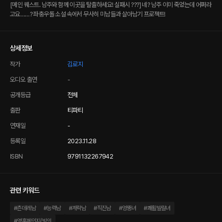
[메인 퀘스트. 남주와 함께 이곳을 탈출하세요! 실패시 ???] 네? 남주 이미 죽었는데 어쩌라
고요……? 좌충우돌 소설 속에서 무사히 미남들과 살아남기 프로젝트!
상세정보
작가
김로지
오디오 출연
-
공개등급
전체
출판
티파티
연재일
-
등록일
2023.11.28
ISBN
9791132267942
관련 키워드
#
츤데레남
#
능력남
#
계략남
#
직진남
#
엉뚱녀
#
쾌활발랄녀
#
영혼체인지/빙의