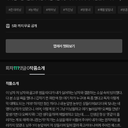
렇게 막 대해도 되는 거야? 하지만 정신 차리니 내 눈앞엔 눈부신 샹들리에보다 더욱 빛
나는 네 명의 남자가 있었으니. 어머, 이렇게 된 거 그냥 미남들하고 여기 눌러살까? 오빠
#
츤데레남
#
능력남
#
계략남
#
직진남
#
엉뚱녀
#
쾌활발랄녀
#
영혼
들 안녕? 잘생기면 다 오빠지 뭐! 그런 생각을 하며 헤벌레하고 있는데……. 인생은 항상
엿 같이 흘러가는 게 또 매력 아니겠는가? 작가는 소설을 매우 비틀어 주어서 내가 아는
원작처럼 흘러가지 않았다. 남주 1이 눈앞에서 저 샹들리에 밑에 깔려 죽고서야 나에게
5화 까지 무료 공개
주어진 퀘스트. [메인 퀘스트. 남주와 함께 이곳을 탈출하세요! 실패시 ???] 네? 남주 이
미 죽었는데 어쩌라고요……? 좌충우돌 소설 속에서 무사히 미남들과 살아남기 프로젝
트!
앱에서 첫화보기
회차
111
댓글
0
작품소개
작품소개
이 남자 저 남자와 골고루 썸을 타다가 내가 싫어하는 남자와 결혼하는 소설 속에 빙의했다.
다 본 소설 욕을 했더니 갑자기 뜬 파란색 창! 여기 작가 누구야! 욕 좀 했다고 독자 이렇게
막 대해도 되는 거야? 하지만 정신 차리니 내 눈앞엔 눈부신 샹들리에보다 더욱 빛나는 네
명의 남자가 있었으니. 어머, 이렇게 된 거 그냥 미남들하고 여기 눌러살까? 오빠들 안녕?
잘생기면 다 오빠지 뭐! 그런 생각을 하며 헤벌레하고 있는데……. 인생은 항상 엿 같이 흘
러가는 게 또 매력 아니겠는가? 작가는 소설을 매우 비틀어 주어서 내가 아는 원작처럼 흘
러가지 않았다. 남주 1이 눈앞에서 저 샹들리에 밑에 깔려 죽고서야 나에게 주어진 퀘스트.