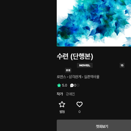
수련 (단행본)
로맨스
 • 
삼각관계
 • 
실존역사물
5.0
0
작가
강애진
별점
0
첫화보기