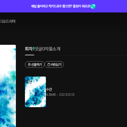
매일 출석하고 럭키드로우 뽑으면? 플링이 와르르!
디오드라마
회차
1
댓글
0
작품소개
선물하기
카트담기
수련
4.8MB
•
2023.10.13