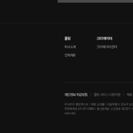
플링
크리에이터
회사소개
크리에이터 센터
인재채용
개인정보 취급방침
플링 서비스 이용약관
제휴 
주식회사 플링캐스트 | 대표 남성률 | 서울특별시 강남구 도산대로
자등록번호 631-87-01880 | 통신판매업 신고번호 제2021-서울강남-01
reserved.