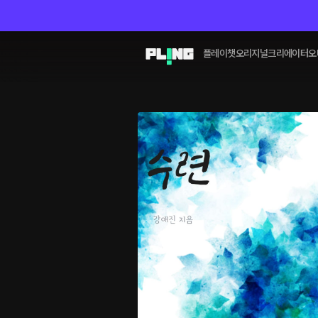
플레이챗
오리지널
크리에이터
오