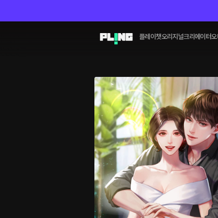
플레이챗
오리지널
크리에이터
오