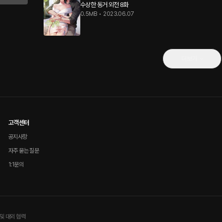
수상한 동거 외전 8화
0.5MB
•
2023.06.07
더보기
고객센터
공지사항
자주 묻는 질문
1:1문의
및 대외 협력