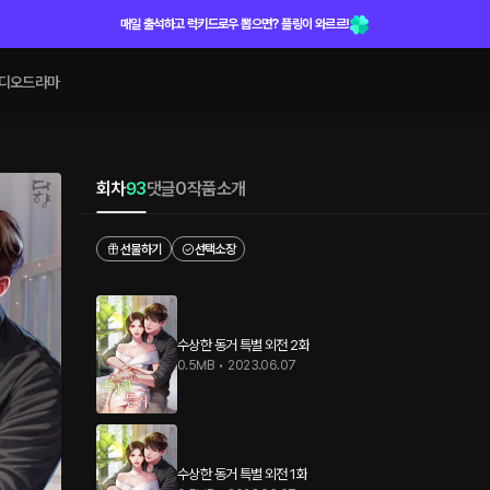
매일 출석하고 럭키드로우 뽑으면? 플링이 와르르!
디오드라마
회차
93
댓글
0
작품소개
선물하기
선택소장
수상한 동거 특별 외전 2화
0.5MB
•
2023.06.07
수상한 동거 특별 외전 1화