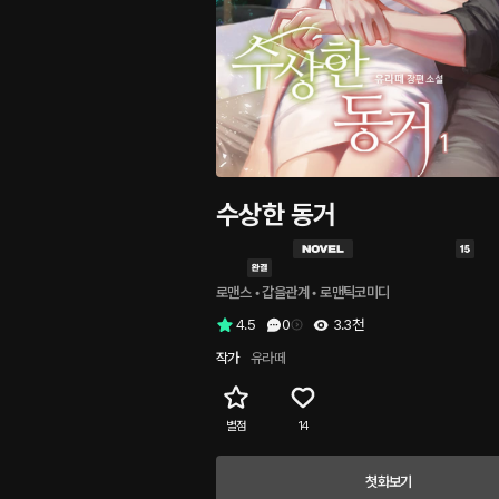
수상한 동거
로맨스
 • 
갑을관계
 • 
로맨틱코미디
4.5
0
3.3천
작가
유라떼
별점
14
첫화보기