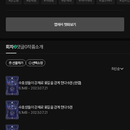
의 고석상’이 당신의 이름이 수놓아진 손수건으로 눈물을 닦습니다.] 손수건은 또 뭐야?
#
조신남
#
능력남
#
다정남
#
능력녀
#
사이다녀
#
걸크러시
#
먼치킨
[수호성, ‘악신들의 인도자’가 성유물 ‘붉은 성배’를 후원했습니다!] 그리고 F급 헌터한테
성유물은 과분하다고! * * * 나름 수호성들과 오순도순 지내던 중, 갑작스러운 소식에 두
귀를 의심했다. “인류에겐 열 가지 재앙이 찾아올 예정입니다.” 유일한 가족인 할머니와
드디어 행복한 삶을 보낼 수 있는 건가 싶었는데, 재앙이라니? 게다가 이 남자들은 왜 이
앱에서 첫화보기
리 귀찮게 하는 걸까? “당신이 원한다면, 내가 당신의 개가 되죠.” 유독 내게 집착하는 랭
킹 1위와. “전 어때요? 요리도 잘하고, 청소도 잘하는데.” 여우 같은 헌터 협회 이사. 그
외에 나를 따라다니는 사람들까지. ……아. 내 인생. [여주현판/회귀/성장형 먼치킨/로맨
스有] [세계관최강자 여주/무심여주/돈과 식사에 진심인 여주] [여주바라기 수호성들/
회차
6
댓글
0
작품소개
팔불출 수호성들/여주 덕질하는 수호성들/성유물 여주 다가져!] [그 외 남주들 및 추종자
들]
선물하기
선택소장
최신순
수호성들이 강제로 꽃길을 걷게 한다 6권 (완결)
6.1MB
•
2023.07.21
수호성들이 강제로 꽃길을 걷게 한다 5권
6.1MB
•
2023.07.21