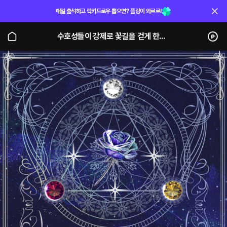
매일 출석하고 럭키드로우 뽑으면? 플링이 와르르!
수호성들이 강제로 꽃길을 걷게 한다 (단행본)