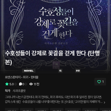
수호성들이 강제로 꽃길을 걷게 한다 (단행
본)
로맨스판타지
 • 
회귀
 • 
헌터물
1
5.0
0
1.1천
작가
사과초콜렛
그러니까 나는 F급 헌터다. 회귀 전에도, 회귀 후에도. 다만 회귀 후 달라진 점이 있다면.
갑작스레 생긴 수호성들이 나를 너무 좋아한다는 것. [수호성, ‘고귀한 별의 지배자’가
당신의 포토 카드를 품에 끌어안습니다.] 아니, 내 포토 카드가 왜 있는데? [수호성, ‘중도