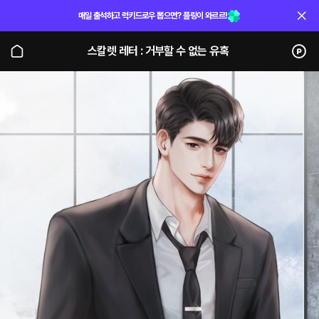
매일 출석하고 럭키드로우 뽑으면? 플링이 와르르!
스칼렛 레터 : 거부할 수 없는 유혹