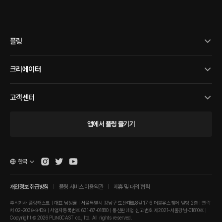
플링
크리에이터
고객센터
앱에서 플링 즐기기
한국
개인정보 취급방침
플링 서비스 이용약관
제휴 및 대외 협력
주식회사 플링캐스트 | 대표 남성률 | 서울특별시 강남구 도산대로8길 17-6 더블유스퀘어 빌딩 2층 | 연락
처 02-2039-9409 | 사업자등록번호 631-87-01880 | 통신판매업 신고번호 제2021-서울강남-01810호 |
Copyright © 2026 PLINGCAST co., ltd. All rights reserved.