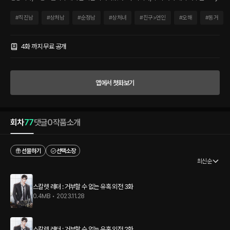
도 하지 말아 줘.” “그럼, 나랑 잘래?” 전전긍긍하며 살던 희수에게 황당한 제안을 하더
니, 말도 안 되는 조건의 계약으로 장난스러운 협박까지 하는 윤. “나한테 이러는 이유가
#
직진남
#
상처남
#
순정남
#
상처녀
#
친구>연인
#
오해
#
동거
뭐야? 이것도 장난이니?” “내가 시간이 남아돌아서 너랑 400만 달러짜리 장난을 치겠
어?” 재회하자마자 파국으로 치닫던 둘의 관계는 희수의 한국행으로 진정되나 싶었지
만. “잘 생각해 봐. 내가 왜 이러는지. 앞으로 잘 지내 보자, 은희수.” 그와 동시에 조건부
4화 까지 무료 공개
동거 생활이 시작되는데……. “나 이제 너한테 자격 있는 거다.” 살인자의 딸이라는 주홍
글씨로 인해 사랑을 포기했던 여자와 그런 그녀에게 울타리가 되어 주기로 한 남자의 상
처 치유 로맨스.
앱에서 첫화보기
회차
77
댓글
0
작품소개
선물하기
선택소장
최신순
스칼렛 레터 : 거부할 수 없는 유혹 외전 3화
0.4MB
•
2023.11.28
스칼렛 레터 : 거부할 수 없는 유혹 외전 2화