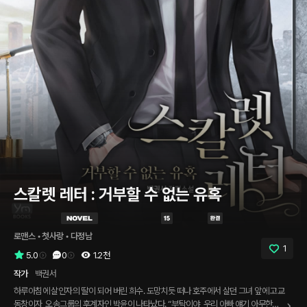
스칼렛 레터 : 거부할 수 없는 유혹
로맨스
 • 
첫사랑
 • 
다정남
1
5.0
0
1.2천
작가
백권서
하루아침에 살인자의 딸이 되어 버린 희수. 도망치듯 떠나 호주에서 살던 그녀 앞에 고교
동창이자, 오송그룹의 후계자인 박윤이 나타났다. “부탁이야, 우리 아빠 얘기 아무한테