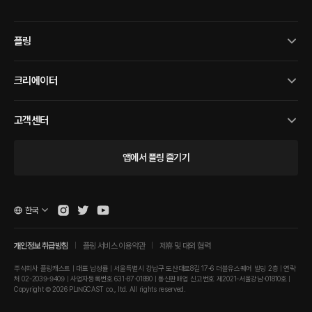
플링
크리에이터
고객센터
앱에서 플링 즐기기
한국
개인정보 취급방침
플링 서비스 이용약관
제휴 및 대외 협력
주식회사 플링캐스트 | 대표 남성률 | 서울특별시 강남구 도산대로8길 17-6 더블유스퀘어 빌딩 2층 | 연락
처 02-2039-9409 | 사업자등록번호 631-87-01880 | 통신판매업 신고번호 제2021-서울강남-01810호 |
Copyright © 2026 PLINGCAST co., ltd. All rights reserved.