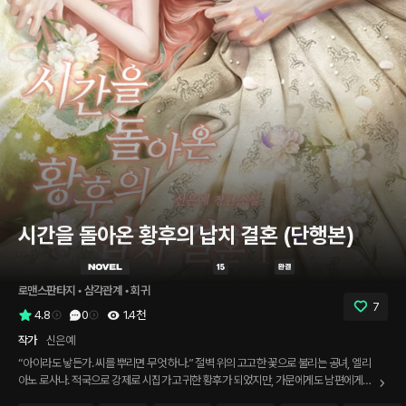
시간을 돌아온 황후의 납치 결혼 (단행본)
로맨스판타지
 • 
삼각관계
 • 
회귀
7
4.8
0
1.4천
작가
신은예
“아이라도 낳든가. 씨를 뿌리면 무엇 하나.” 절벽 위의 고고한 꽃으로 불리는 공녀, 엘리
아노 로사나. 적국으로 강제로 시집가 고귀한 황후가 되었지만, 가문에게도 남편에게도
버림받아 비참하게 죽는다. 모든 것이 잘못되었다. 다시 눈을 떴을 때는 과거로 돌아와