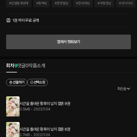
있었다. 이번 생은 절대 그놈과 결혼하지 않으리라. 그런 그녀의 눈에 들어온 남자는 북
#
선결혼후연애
#
철벽남
#
존댓말남
#
츤데레남
#
대형견남
#
사이다녀
부 대공, 플린트 하워드. 숱한 유혹에도 철벽을 쳐서 목석인 줄 알았더니, 별안간 그녀를
납치한다. “저라고 욕정이 없진 않습니다. 오늘 밤을 후회하는 일은 없을 겁니다.”
1권 까지 무료 공개
앱에서 첫화보기
회차
9
댓글
0
작품소개
선물하기
선택소장
최신순
시간을 돌아온 황후의 납치 결혼 9권
0.5MB
•
2022.11.04
시간을 돌아온 황후의 납치 결혼 8권
2.7MB
•
2022.11.04