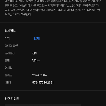
대는 마탑주. “아티. 남자들은 다 짐승이야. 죽여 줄까?” 태연하게 사람을 죽이는 오빠가 으
름장을 놓고, “아스티아. 나를 안고 있는 게 행복하다며?” “……뭐?” 내가 구해 준 토끼가
남주, 디에고였다! 근데 너는 여주한테 가야 하지 않니? 왜 나한테 온 거야! “그때처럼… 만
져 줘….” 뭔가, 잘못됐다.
상세정보
작가
새별녘
오디오 출연
-
공개등급
전체
출판
델피뉴
연재일
-
등록일
2024.01.04
ISBN
9791170862321
관련 키워드