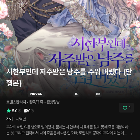
시한부인데 저주받은 남주를 주워 버렸다 (단
행본)
로맨스판타지
 • 
왕족/귀족
 • 
존댓말남
1
5.0
0
작가
새별녘
흑막의 어린 여동생으로 빙의했다. 문제는 시한부라 치료제를 찾지 못해 죽을 예정이라
는 것. 그리고 원작에서 나의 죽음은 하나뿐인 오빠, 로벨리토 공작이 흑막이 되는 계기
가 된다. ‘절대 그렇게 놔둘 수 없지!’ 원작과 달리 치료제를 찾고, 시스콤인 오빠도 달래