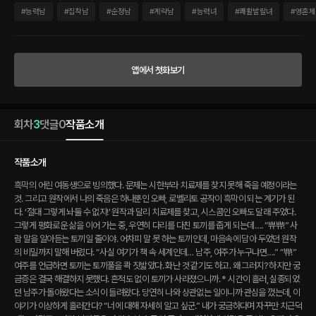
주었다. 그렇게 평화로운 삶을 이어 가는 중, 우연히 다리를 다친 토끼를 줍게 되는데….
#
능력남
#
집착남
#
순정남
#
계략남
#
능력녀
#
쾌활발랄녀
#
영혼체
“쀼쀼!” 사람 말을 알아듣는 토끼일 줄이야. 어차피 말 못 하는 토끼인데, 마음속에 담아
두었던 원작의 비밀까지 말해 버렸다. “사실 여기가 책 속 세계인데… 남주, 여주가 누구
냐면….” “쀼!” 여주를 언급하면 토끼는 토끼풀을 콱 짓밟았다. 화난 것 같기도 하고. 왜
그러지? 하지만 궁금증은 결국 해결하지 못했다. 흔적도 없이 토끼가 사라졌으니까. *
앱에서 첫화보기
시간이 흘러, 실종되었던 남주가 돌아왔다는 소식이 들려왔다. 당연히 나와 상관없는 일
이니까 관심을 껐는데, 이야기가 이상하게 흘러간다? “너에 대해 자세히 알고 싶군.” 내
가 궁금하다며 자꾸만 치근덕대는 마탑주. “아티. 남자들은 다 짐승이야. 죽여 줄까?” 태
연하게 사람을 죽이는 오빠가 으름장을 놓고, “아스티아. 나를 안고 있는 게 행복하다
회차
3
댓글
0
작품소개
며?” “……뭐?” 내가 구해 준 토끼가 남주, 디에고였다! 근데 너는 여주한테 가야 하지 않
니? 왜 나한테 온 거야! “그때처럼… 만져 줘….” 뭔가, 잘못됐다.
작품소개
흑막의 어린 여동생으로 빙의했다. 문제는 시한부라 치료제를 찾지 못해 죽을 예정이라는
것. 그리고 원작에서 나의 죽음은 하나뿐인 오빠, 로벨리토 공작이 흑막이 되는 계기가 된
다. ‘절대 그렇게 놔둘 수 없지!’ 원작과 달리 치료제를 찾고, 시스콤인 오빠도 달래 주었다.
그렇게 평화로운 삶을 이어 가는 중, 우연히 다리를 다친 토끼를 줍게 되는데…. “쀼쀼!” 사
람 말을 알아듣는 토끼일 줄이야. 어차피 말 못 하는 토끼인데, 마음속에 담아 두었던 원작
의 비밀까지 말해 버렸다. “사실 여기가 책 속 세계인데… 남주, 여주가 누구냐면….” “쀼!”
여주를 언급하면 토끼는 토끼풀을 콱 짓밟았다. 화난 것 같기도 하고. 왜 그러지? 하지만 궁
금증은 결국 해결하지 못했다. 흔적도 없이 토끼가 사라졌으니까. * 시간이 흘러, 실종되었
던 남주가 돌아왔다는 소식이 들려왔다. 당연히 나와 상관없는 일이니까 관심을 껐는데, 이
야기가 이상하게 흘러간다? “너에 대해 자세히 알고 싶군.” 내가 궁금하다며 자꾸만 치근덕