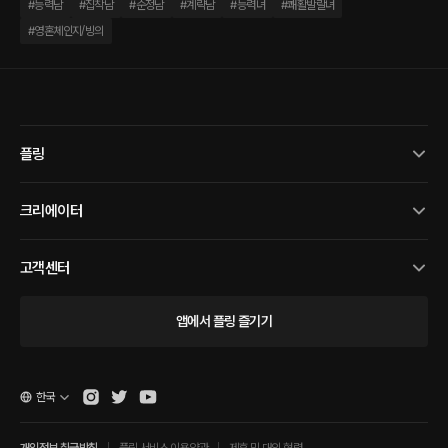
#
능력남
#
집착남
#
순정남
#
계략남
#
능력녀
#
쾌활발랄녀
#
영혼체인지/빙의
플링
크리에이터
고객센터
앱에서 플링 즐기기
한국