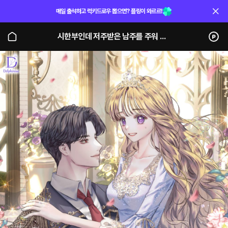
매일 출석하고 럭키드로우 뽑으면? 플링이 와르르!
시한부인데 저주받은 남주를 주워 버렸다 (단행본)