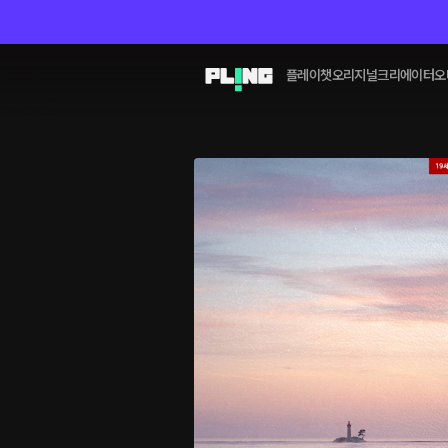
플레이챗
오리지널
크리에이터
오