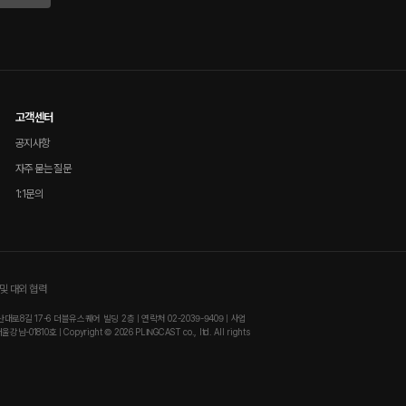
고객센터
공지사항
자주 묻는 질문
1:1문의
및 대외 협력
8길 17-6 더블유스퀘어 빌딩 2층 | 연락처 02-2039-9409 | 사업
810호 | Copyright © 2026 PLINGCAST co., ltd. All rights