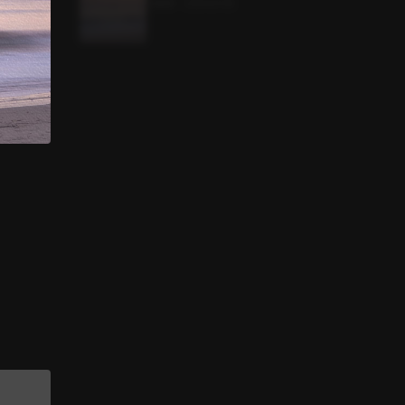
1.9MB
•
2024.01.19