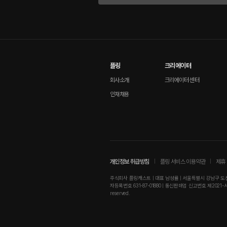
플링
크리에이터
회사소개
크리에이터 센터
인재채용
개인정보 취급방침
플링 서비스 이용약관
제휴 
주식회사 플링캐스트 | 대표 남성률 | 서울특별시 강남구 도산대로
자등록번호 631-87-01880 | 통신판매업 신고번호 제2021-서울강남-01
reserved.