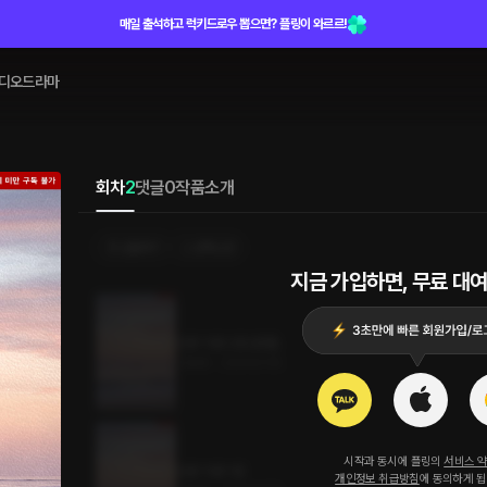
매일 출석하고 럭키드로우 뽑으면? 플링이 와르르!
디오드라마
회차
2
댓글
0
작품소개
선물하기
선택소장
지금 가입하면, 무료 대여
신혼 이혼 2권 (완결)
1.9MB
•
2024.01.19
시작과 동시에 플링의
서비스 
신혼 이혼 1권
개인정보 취급방침
에 동의하게 