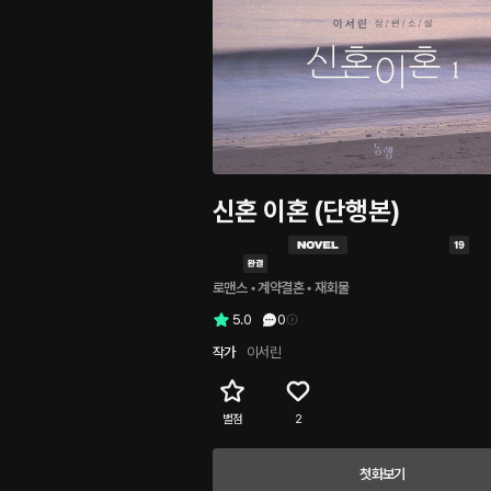
신혼 이혼 (단행본)
로맨스
 • 
계약결혼
 • 
재회물
5.0
0
작가
이서린
별점
2
첫화보기