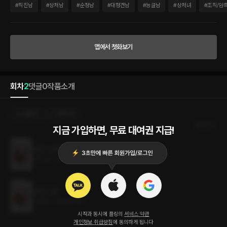
남수호. 작은 조직을 이끌며 장기 밀매를 알선해 온 그는 불행하기가 가장 쉬웠던 한이서
#
직진남
#
상처남
#
순정남
#
대형견남
#
능글남
#
상처녀
#
조직/암
를 만난다. “착수금은 오백. 지금 당장 배를 가를 수도 있어요. 우리 엄마한테 맞는 신장
만 찾아 준다면.” 이서는 자신의 신장을 줄 테니 어머니와 맞는 신장을 구해 달라 요구하
고, 이서의 무모한 용기는 수호의 호기심을 자극한다. 그러는 한편, 태경은 자신의 약혼
녀를 위해 이서에게 접근하기 시작하는데……. ‘자신을 다 내어주는 한이 있더라도 지켜
앱에서 첫화보기
야 하는 무엇. 그 여자에게는 그게 있어. 엄마, 그게 사랑은 아닐까? 그렇다면 내가 품은
이 감정은 뭘까.’ 받은 적이 없기에 주는 법을 모른다. 사랑의 폐단은 이로부터 파생된다.
주는 방법을 모르는 이에게도 공평하게 찾아오니까. “내가 보여 줄게. 인간이 할 수 있는
사랑의 끝을.” 사랑하는 것을 포기하지 않는 일이 세상에서 가장 어려운 일이라는 사실
회차
2
댓글
0
작품소개
을, 그때는 몰랐다.
선물하기
선택소장
최신순
지금 가입하면, 무료 대여권 지급!
십자가 2권 (완결)
0.7MB
•
2023.07.19
십자가 1권
1.6MB
•
2023.07.19
시작과 동시에 플링의
서비스 약관
개인정보 취급방침
에 동의하게 됩니다