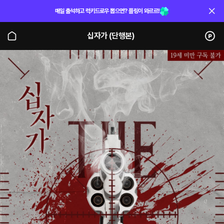
매일 출석하고 럭키드로우 뽑으면? 플링이 와르르!
십자가 (단행본)