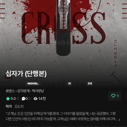
십자가 (단행본)
로맨스
 • 
삼각관계
 • 
짝사랑남
1
5.0
0
1.4천
작가
김도희
“고객님. 신은 인간을 위해 십자가를 졌대. 그 이야기를 들었을 때, 나는 궁금했어. 그렇
다면 인간의 사랑은 어디까지 가능할까. 고객님은 어때? 사랑하는 엄마를 위해 어디까지
할 수 있어?” “사람도…….” 사람도 죽일 수 있어요, 나. * 지지리도 궁상맞은 삼류 건달