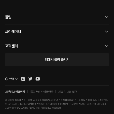
플링
크리에이터
고객센터
앱에서 플링 즐기기
한국
개인정보 취급방침
플링 서비스 이용약관
제휴 및 대외 협력
주식회사 플링캐스트 | 대표 남성률 | 서울특별시 강남구 도산대로8길 17-6 더블유스퀘어 빌딩 3층 | 연락
처 02-2038-9409 | 사업자등록번호 631-87-01880 | 통신판매업 신고번호 제2021-서울강남-01810호 |
Copyright © 2026 by PLING, Inc. All rights reserved.