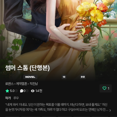
썸머 스톰 (단행본)
로맨스
 • 
계약결혼
 • 
직진남
1
5.0
0
1.4천
작가
루우
“내게 와서 지내요. 당신이 원하는 목표를 이룰 때까지. 떠난다 하면, 보내 줄게요.” 자신
을 눈엣가시처럼 여기는 새 가족도, 하루가 멀다 하고 구설수에 오르는 연예인 남자 친구
도, 모두 다 지겨웠다. 오직 어머니의 유산을 되찾기 위해 버텨 내던 이진에게 다가온 한