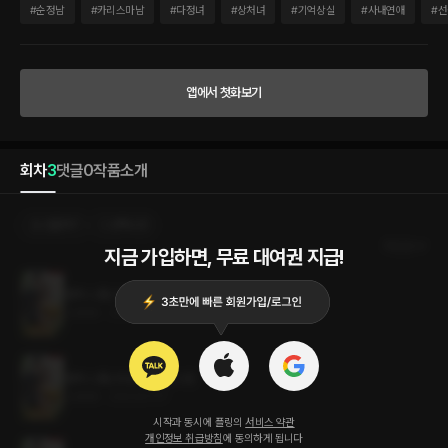
남자. RB네트웍스에 새로 취임하였다는 사장, 김도빈. 그는 모종의 이유로 이진에게 계
#
순정남
#
카리스마남
#
다정녀
#
상처녀
#
기억상실
#
사내연애
#
선
약 결혼을 제안하고, 이진은 고향으로 떠나기 전, 이 위험한 계약에 응하기로 한다. “그들
은 당신이 알아온 사람들과 달라요. 가짜는 안 통합니다. 다시 말하지만, 진짜 사랑이어
야 해요.” 기분 좋은 따뜻한 숨결이 콧등을 핥듯이 간질였다. “키스할 겁니다. 나를 사랑
해 봐요.” 그런데 이 남자, 어째서 나를 알고 있는 것 같을까. 위태로워 보이는 기억의 장
앱에서 첫화보기
막. 걷을까, 걷지 말까. 이 계약의 끝에 기다리고 있는 비밀은 과연…….
회차
3
댓글
0
작품소개
선물하기
선택소장
최신순
지금 가입하면, 무료 대여권 지급!
썸머 스톰 (19금 개정판) 3권 (완결)
0.8MB
•
2023.07.17
썸머 스톰 (19금 개정판) 2권
0.8MB
•
2023.07.17
시작과 동시에 플링의
서비스 약관
개인정보 취급방침
에 동의하게 됩니다