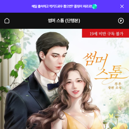
매일 출석하고 럭키드로우 뽑으면? 플링이 와르르!
썸머 스톰 (단행본)