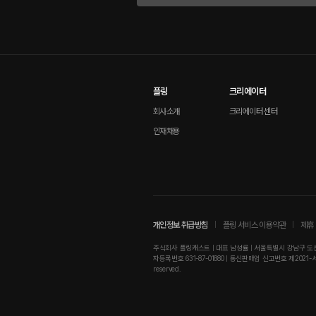
플링
크리에이터
회사소개
크리에이터 센터
인재채용
개인정보 취급방침
플링 서비스 이용약관
제휴 
주식회사 플링캐스트 | 대표 남성률 | 서울특별시 강남구 도산대로
자등록번호 631-87-01880 | 통신판매업 신고번호 제2021-서울강남-01
reserved.