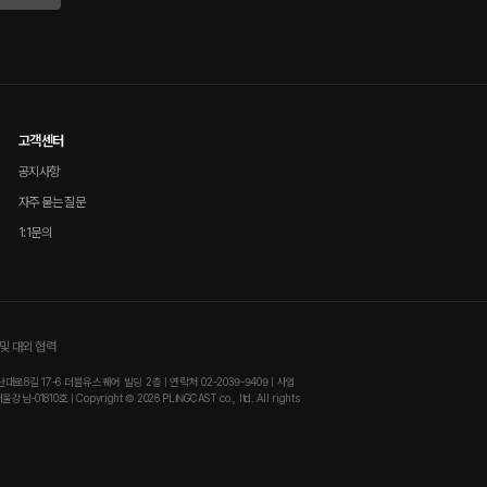
고객센터
공지사항
자주 묻는 질문
1:1문의
및 대외 협력
8길 17-6 더블유스퀘어 빌딩 2층 | 연락처 02-2039-9409 | 사업
810호 | Copyright © 2026 PLINGCAST co., ltd. All rights