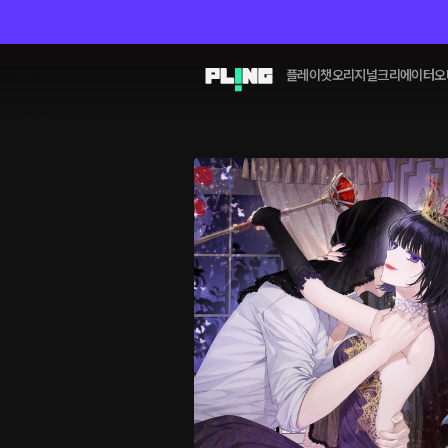
플레이챗
오리지널
크리에이터
오