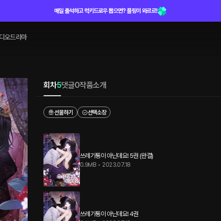
매일 출석하고 럭키드로우 뽑으면? 플링이 와르르!
디오드라마
회차
5
댓글
0
작품소개
선물하기
선택소장
쓰레기통이 아닌데요! 5권 (완결)
0.9MB
•
2023.07.18
쓰레기통이 아닌데요! 4권