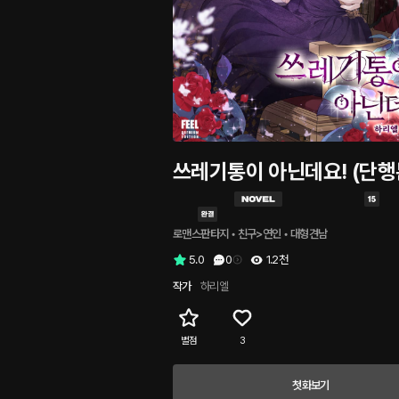
쓰레기통이 아닌데요! (단행
로맨스판타지
 • 
친구>연인
 • 
대형견남
5.0
0
1.2천
작가
하리엘
별점
3
첫화보기