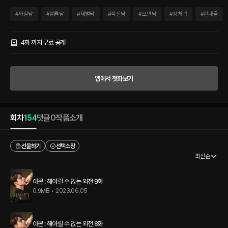
인함과 신비함이 공존하는 금색 눈동자를 지닌 오스왈드 퀸튼은 기업의 사활이 걸린 광
물을 차지하기 위해 말도 안되는 거래를 하게 된다 형편없는 외형에 어딘지 모자란 것 같
#
까칠남
#
절륜남
#
재벌남
#
직진남
#
오만남
#
상처녀
#
현대물
이 보이는 비루한 여자. 저런 것쯤이야 손가락 까딱하면 넘어올 거라 자신했지만, 다가가
면 다가갈수록 이 보잘것없는 여자는 어쩐지 점점 더 어려워만 진다. 그러던 어느날, 오
스왈드는 여자가 가진 상처를 알게 되고 그녀의 모습에서 자신의 비틀린 내면을 마주하
4화 까지 무료 공개
게 되는데…… “대체 내게 원하는 게 뭐예요?” “당신의 미소가 보고 싶어.” 삶의 모든 것
을 잃어버린 여자와 그 여자에게서 희망을 찾아보려는 남자. 땅속 깊이 숨겨진 신비로운
광물을 둘러싼 음모와 배신의 한 가운데에서 이 위태로운 남녀는 서로를 마주할 수 있을
앱에서 첫화보기
까.
회차
154
댓글
0
작품소개
선물하기
선택소장
최신순
아몬 : 헤아릴 수 없는 외전 9화
0.9MB
•
2023.06.05
아몬 : 헤아릴 수 없는 외전 8화