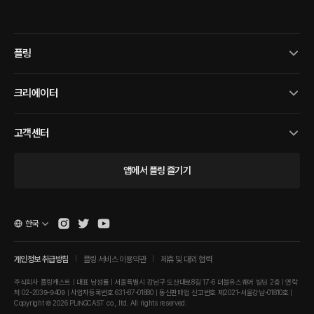
플링
크리에이터
고객센터
앱에서 플링 즐기기
한국
개인정보 취급방침
플링 서비스 이용약관
제휴 및 대외 협력
주식회사 플링캐스트 | 대표 남성률 | 서울특별시 강남구 도산대로8길 17-6 더블유스퀘어 빌딩 2층 | 연락
처 02-2039-9409 | 사업자등록번호 631-87-01880 | 통신판매업 신고번호 제2021-서울강남-01810호 |
Copyright © 2026 PLINGCAST co., ltd. All rights reserved.