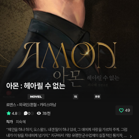
아몬 : 헤아릴 수 없는
로맨스
 • 
외국인/혼혈
 • 
카리스마남
49
4.8
0
7.6천
작가
피숙혜
“제안을 하나 하지, 오스왈드. 내겐 딸이 하나 있네, 그 애에게 사랑을 가르쳐 주게. 그럼
내가 이 땅을 자네에게 넘기지.” 지구에서 가장 유명한 군수업체의 실질적인 통치자, 잔