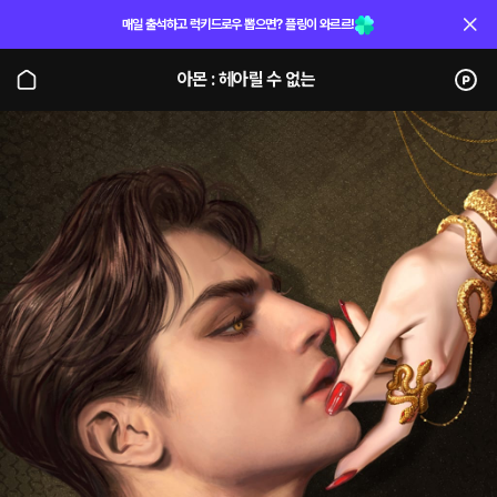
매일 출석하고 럭키드로우 뽑으면? 플링이 와르르!
아몬 : 헤아릴 수 없는