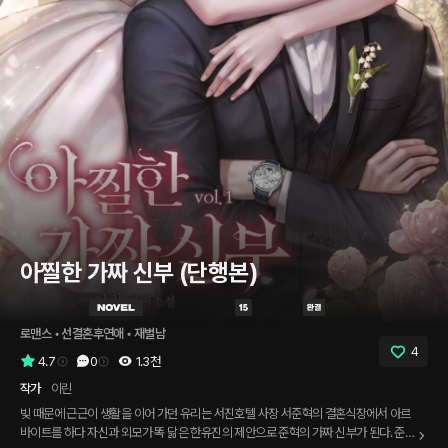
아찔한 가짜 신부 (단행본)
로맨스
 • 
선결혼후연애
 • 
재벌남
4
4.7
0
1.3천
작가
이린
빚 때문에 근근이 생활을 이어 가던 유리는 서진호텔 사장 서준혁의 결혼식장에서 아르
바이트를 하다 자신과 외모가 똑 닮은 한유진의 제안으로 준혁의 가짜 신부가 된다. 준혁