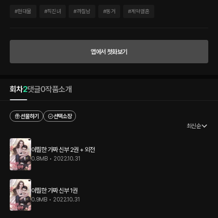
은 결혼 생활 동안 지켜야 할 규칙을 하나씩 일러 준다. 혼자 있는 공간에 불쑥 들어오지
말 것. 사생활 침해하지 말 것. 3개월 뒤 유산 문제만 해결되면 깨끗하게 헤어질 것. 이처
#
현대물
#
직진녀
#
까칠남
#
동거
#
계약결혼
럼 철저한 비즈니스 결혼에 쇼윈도 부부라는 걸 알면서도 준혁의 숨겨진 상처를 본 유리
는 저도 모르게 그에게 이끌린다. “괜찮으면 침대에서 같이 자도 돼요. 서로 닿지만 않으
면 전 상관없다고요. 하룻밤 정도는.” “그러다 내가 덤비기라도 하면 어쩌려고.” 당돌하
게 저를 유혹하는 유리를 보며 준혁 역시 흔들린다. 하지만 영원한 비밀은 없는 법. 약속
앱에서 첫화보기
된 3개월의 기한이 다가오고, 비밀이 밝혀질 위기가 찾아오는데…….
회차
2
댓글
0
작품소개
선물하기
선택소장
최신순
아찔한 가짜 신부 2권 + 외전
0.8MB
•
2022.10.31
아찔한 가짜 신부 1권
0.9MB
•
2022.10.31