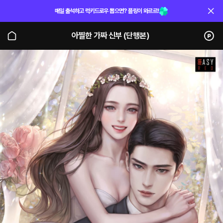
매일 출석하고 럭키드로우 뽑으면? 플링이 와르르!
아찔한 가짜 신부 (단행본)