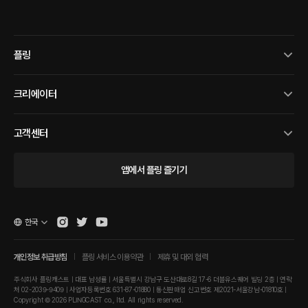
플링
크리에이터
고객센터
앱에서 플링 즐기기
한국
개인정보 취급방침
플링 서비스 이용약관
제휴 및 대외 협력
주식회사 플링캐스트 | 대표 남성률 | 서울특별시 강남구 도산대로8길 17-6 더블유스퀘어 빌딩 2층 | 연락
처 02-2039-9409 | 사업자등록번호 631-87-01880 | 통신판매업 신고번호 제2021-서울강남-01810호 |
Copyright © 2026 PLINGCAST co., ltd. All rights reserved.