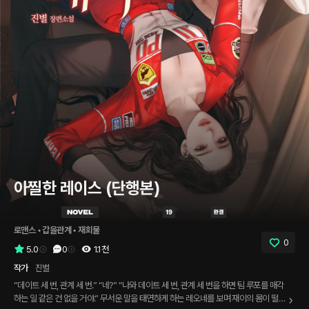
아찔한 레이스 (단행본)
로맨스
 • 
갑을관계
 • 
재회물
0
5.0
0
1.1천
작가
진별
“데이트 세 번, 관계 세 번.” “네?” “나와 데이트 세 번, 관계 세 번을 하면 팀 루포를 매각
하는 일 같은 건 없을 거야.” 무서운 말을 태연하게 하는 레오네를 보며 재이의 몸이 떨려