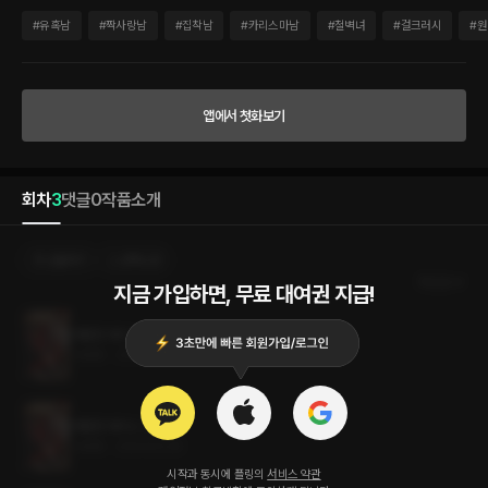
왔다. 하룻밤의 실수였다. 아니, 정확히는 술에 취해 본능을 거스르지 못한 원나잇에 지
나지 않았다. 삶의 전부인 팀 루포를 볼모로 잡고 협박을 하기 전까지는. “3일 주지.” 더
#
유혹남
#
짝사랑남
#
집착남
#
카리스마남
#
철벽녀
#
걸크러시
#
원
이상 그의 말을 듣고 싶지 않아, 대표실을 나서려는 그녀에게 던진 시한폭탄. “명심해. 당
신이 수락하지 않는다면 난 팀 루포를 그날로 공중분해 시킬 거니까.” 팀 루포를 지키기
위해 그의 제안을 수락했다. 그와의 만남이 빨리 끝나기만을 바랐다. 그녀의 선택은 오로
지 팀 루포를 지키기 위해서였으니까. “그럼, 재이가 알려 줘.” “뭘 말이죠?” “당신이 나
앱에서 첫화보기
의 태양이 될 수 있는 방법을.” 숨이 멈췄다. 그는 절벽 끝에서 위태롭게 버티고 있는 사
람 같았다. 재이에게 레오네는 삶의 전부를 볼모로 협박하는 나쁜 새끼에 지나지 않았는
데……. “당신이 없으면 난 살 수 없거든.” F1에만 뛰던 심장이 그를 향해 뛰기 시작했다.
회차
3
댓글
0
작품소개
선물하기
선택소장
최신순
지금 가입하면, 무료 대여권 지급!
아찔한 레이스 3권 (완결)
1.4MB
•
2024.02.20
아찔한 레이스 2권
1.4MB
•
2024.02.20
시작과 동시에 플링의
서비스 약관