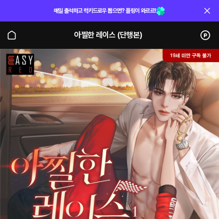
매일 출석하고 럭키드로우 뽑으면? 플링이 와르르!
아찔한 레이스 (단행본)