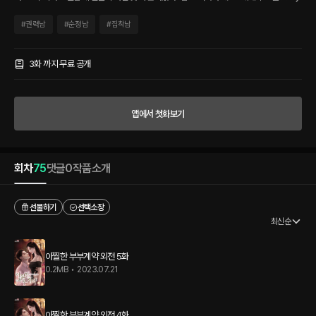
건 자신이었다. 그러니까 그가 어떤 짓을 해도 버텨야 했다. 어차피 지나갈 테니까.
#
권력남
#
순정남
#
집착남
3화 까지 무료 공개
앱에서 첫화보기
회차
75
댓글
0
작품소개
선물하기
선택소장
최신순
아찔한 부부계약 외전 5화
0.2MB
•
2023.07.21
아찔한 부부계약 외전 4화