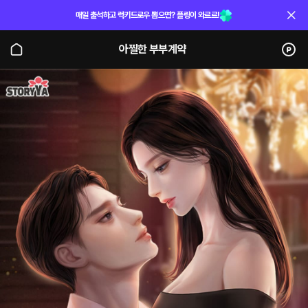
매일 출석하고 럭키드로우 뽑으면? 플링이 와르르!
아찔한 부부계약