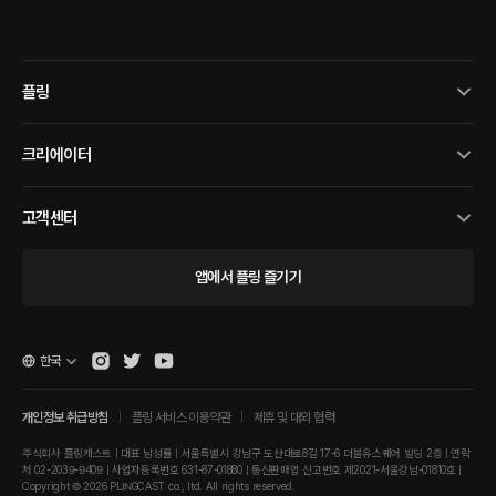
플링
크리에이터
고객센터
앱에서 플링 즐기기
한국
개인정보 취급방침
플링 서비스 이용약관
제휴 및 대외 협력
주식회사 플링캐스트 | 대표 남성률 | 서울특별시 강남구 도산대로8길 17-6 더블유스퀘어 빌딩 2층 | 연락
처 02-2039-9409 | 사업자등록번호 631-87-01880 | 통신판매업 신고번호 제2021-서울강남-01810호 |
Copyright © 2026 PLINGCAST co., ltd. All rights reserved.