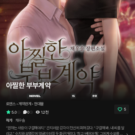
아찔한 부부계약
로맨스
 • 
계약관계
 • 
현대물
5
5.0
0
1.2천
작가
채우솔
“원하는 사람이 구걸해야지.” 간지러운 감각이 전신에 퍼져갔다. “구걸해 봐. 내 씨를 달
라고.” 수치와 모멸감에 얼굴이 터질 듯 화끈거렸다. ‘참고 버텨야 해.’ 그에게 수모를 준