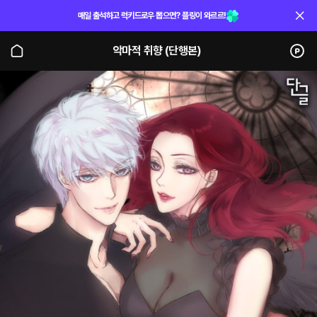
매일 출석하고 럭키드로우 뽑으면? 플링이 와르르!
악마적 취향 (단행본)