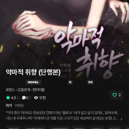
악마적 취향 (단행본)
로맨스
 • 
갑을관계
 • 
판타지물
3
4.5
0
1.1천
작가
이하린
"악마 중의 악마라고 칭송받던 전쟁의 여신 벨로나! “네가 알고 싶지 않아도, 알아야 돼.
너는 내 구세주니까.” 마계에서 큰 죄를 지은 그녀가 인간 세상에서 살아남는 방법! 고된
시간을 보내며 ‘형벌의 시간’을 견뎌내던 그녀에게 단 하나의 기회가 찾아오다! 악마보다