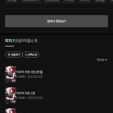
더 비현실적인 외모를 가진 인간 이한새! “아까는 악마라더니, 이번엔 구세주야? 너, 사
#
현대물
#
로맨틱코미디
#
초월적존재
#
까칠남
#
상처녀
#
달달물
#
이비지?” 잘난 외모와 재능으로 남부럽지 않게 살아가던 이한새! 과거의 아픔은 숨기고
동생만을 위해 살아가던 그에게 웬 정신 나간 여자가 찾아오다! 대악마가 선사하는 특별
한 사랑 이야기! 『악마적 취향』
앱에서 첫화보기
회차
3
댓글
0
작품소개
선물하기
선택소장
최신순
악마적 취향 3권 (완결)
3.4MB
•
2023.01.02
악마적 취향 2권
3.4MB
•
2023.01.02