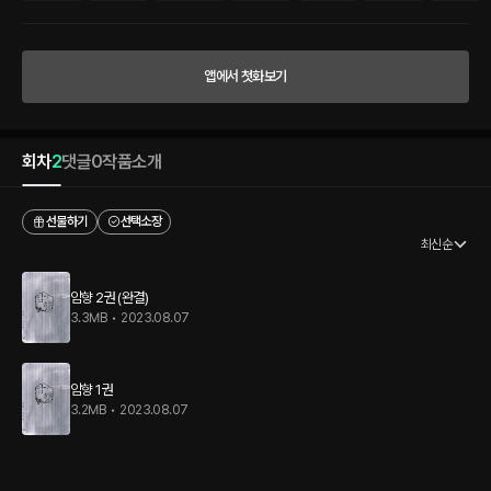
다. 당신을 알기 위해 노력할 겁니다. 비록 당신이 날 필요로 하지 않더라도.” 영원한 숙
적 조(趙)와 순(順). 화친이라는 미명하에 친왕과 황녀가 정략혼을 맺는다. 조의 천하통
일만을 천명으로 받들어 온 예친왕 아수청라사륜. 순을 지키기 위해 반드시 살아남아야
하는 황녀 하문예아. 그들의 운명적 만남에서 발화된 두 사람의 또 다른 전쟁. 또 다른 천
앱에서 첫화보기
명.
회차
2
댓글
0
작품소개
선물하기
선택소장
최신순
암향 2권 (완결)
3.3MB
•
2023.08.07
암향 1권
3.2MB
•
2023.08.07