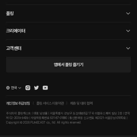
플링
크리에이터
고객센터
앱에서 플링 즐기기
한국
개인정보 취급방침
플링 서비스 이용약관
제휴 및 대외 협력
주식회사 플링캐스트 | 대표 남성률 | 서울특별시 강남구 도산대로8길 17-6 더블유스퀘어 빌딩 2층 | 연락
처 02-2039-9409 | 사업자등록번호 631-87-01880 | 통신판매업 신고번호 제2021-서울강남-01810호 |
Copyright © 2026 PLINGCAST co., ltd. All rights reserved.