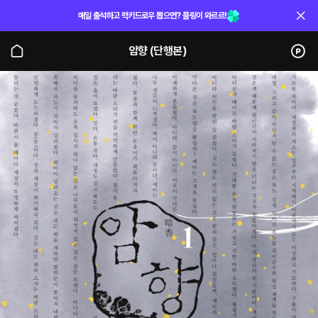
매일 출석하고 럭키드로우 뽑으면? 플링이 와르르!
암향 (단행본)