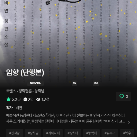
암향 (단행본)
로맨스
 • 
정략결혼
 • 
능력남
0
5.0
0
1.3천
작가
비연
매혹적인 동양판타지로맨스 『기란』 이후 4년 만에 선보이는 비연 작가 신작! 아수청라
사륜 조의 예친왕, 출정하는 전투마다 대승을 거두는 피에 굶주린 야차 “어떠신가, 고귀
하신 황녀의 몸으로 나같이 천하고 비열한 야만족과 혼인하게 된 심정이?” 하문예아 순
을 위해 기꺼이 야만족의 나라로 떠나는 고귀한 황녀 “나는 이 혼인에 목숨을 걸었습니
#
집착남
#
상처남
#
사이다녀
#
상처녀
#
능력녀
#
유혹녀
#
복수