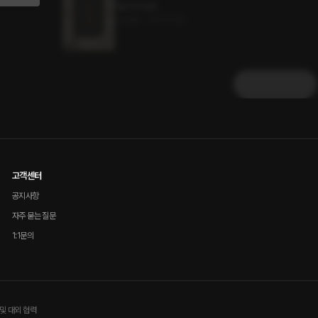
애오욕 56화
5.2MB
•
2023.11.29
더보기
고객센터
공지사항
자주 묻는 질문
1:1문의
및 대외 협력