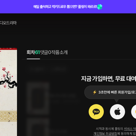
매일 출석하고 럭키드로우 뽑으면? 플링이 와르르!
디오드라마
회차
61
댓글
0
작품소개
선물하기
선택소장
지금 가입하면, 무료 대여
애오욕 61화 (완결)
5.2MB
•
2023.11.29
시작과 동시에 플링의
서비스 
애오욕 60화
개인정보 취급방침
에 동의하게 