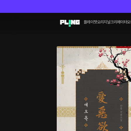
플레이챗
오리지널
크리에이터
오