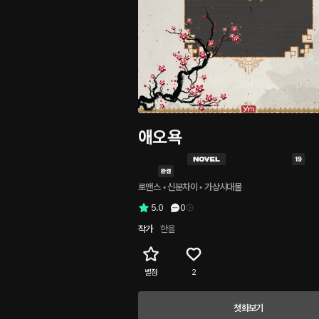
애오욕
로맨스
 • 
신분차이
 • 
가상시대물
5.0
0
작가
한을
별점
2
첫화보기