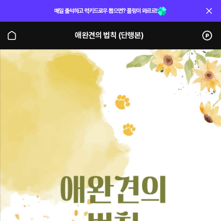
매일 출석하고 럭키드로우 뽑으면? 플링이 와르르!
애완견의 법칙 (단행본)