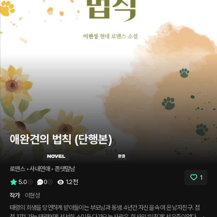
애완견의 법칙 (단행본)
로맨스
 • 
사내연애
 • 
존댓말남
1
5.0
0
1.2천
작가
이현성
태령의 희생을 당연하게 받아들이는 부모님과 동생. 4년간 자신을 속여 온 남자친구. 점
점 지쳐 가는 태령에게 서서히 스미듯 다가오는 사람은, 회사의 ‘미친개’ 서우준이었다.