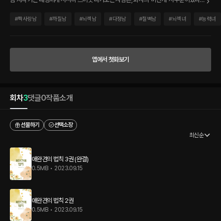
“업무 중에 핸드폰 하지 마세요.” “원고 상태에 신경 안 씁니까?” 일할 때는 그렇게 매서
우면서, “아무도 얼굴을 못 볼 때는 약한 소리를 해도 괜찮습니다.” “태령 씨 안에 있는
#
짝사랑남
#
까칠남
#
뇌섹남
#
다정남
#
철벽남
#
뇌섹녀
#
능력녀
불을 끄지 마세요. 누군가 그 불을 끄게 놔두지도 말고요. 태령 씨는 자신감을 가져도 될
사람입니다.” 힘들고 지쳤을 때는 담담하게 다정한 위로를 건네는 사람. *** “애인이 없
을 것처럼 보인다는 거 압니다.” “아뇨, 그런 거 아니에요.” “표정 없고 결벽증에 사사건
건 명령하듯 말하는 남자. 그런 남자한테 애인이 있을 것 같다고요?” 고대 그리스 델포이
앱에서 첫화보기
의 아폴론 신전 기둥에는 이런 말이 적혀 있었다. ‘너 자신을 알라.’ 얼마나 자신을 모르는
사람들이 많으면 신전 기둥에까지 써서 경각심을 불러일으키려 했을까. 그러나 맞은편
에 앉은 남자에게만큼은 그 말을 사용할 일이 없을 것 같다. 저렇게나 자신에 대해 잘 알
고 있다니! 놀란 태령을 재미있다는 듯 쳐다보던 우준이 덧붙였다. “짝사랑하는 여자는
회차
3
댓글
0
작품소개
있습니다.”
선물하기
선택소장
최신순
애완견의 법칙 3권 (완결)
0.5MB
•
2023.09.15
애완견의 법칙 2권
0.5MB
•
2023.09.15