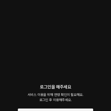
야빈-야한 유빈
롤플레잉
 • 
연인
 • 
사랑
94
5.0
36
2.1만
YouTube에서 "유빈ASMR"을 하고 있는 유빈입니다^^ 야한 목소리 와 능글맞은 상황
극으로 많이 들려드리고 있습니다 퇴폐적인 소재와 웃음까지 책임지며 열심히 하겠습니
다 좋은 목소리와 다양한 스토리로 함께 하겠습니다 감사합니다^^ 매주 월 수 금 저녁 11
시에 유튜브에서 라이브 방송도 하고 있습니다 유튜브 =
#
롤플레잉
#
여성향
#
목소리
#
19금ASMR
https://www.youtube.com/@Yubindrama
유빈ASMR
팔로우
팔로워 4,770명
로그인을 해주세요
서비스 이용을 위해 연령 확인이 필요해요.

로그인 후 이용해주세요.
예고편 듣기