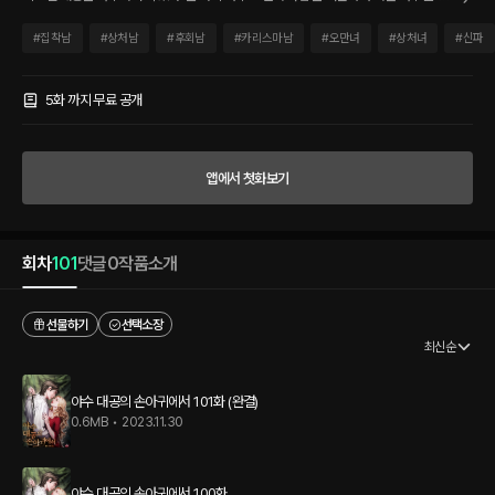
르켈은 저주를 풀 제물로 바쳐진 여자들 중 남작가의 천덕꾸러기, 일레린을 고른다. “왜
저를 고르셨나요?” “네가 제일 비참해 보여서.” 하지만 리르켈은 야수로 변하는 고통을
#
집착남
#
상처남
#
후회남
#
카리스마남
#
오만녀
#
상처녀
#
신파
유일하게 덜어주는 비참한 여자를 품에 안았고 여자는 자신에게 처음으로 체온을 나눠
준 남자를 감히 가슴에 품었다. 그가 자신의 왕국을 멸망시킨 원수라는 것을 모른 채. 리
르켈에게 물려 왕녀로서의 기억을 되찾은 그녀는 가장 잔혹한 복수를 다짐하지만…….
5화 까지 무료 공개
“너는 잊었나? 우리가 처음 교합하던 때를.” “너는 미쳤어. 제정신을 잃은 거야!” “그때
도 너는 지금과 똑같은 얼굴을 하고 있었어. 너는 나의 일레린이야.” 두 사람은 이미 돌이
킬 수 없는 사랑에 미쳐버렸다. “또 달아나면 아르베그 전역을 불태워버리겠어.”
앱에서 첫화보기
회차
101
댓글
0
작품소개
선물하기
선택소장
최신순
야수 대공의 손아귀에서 101화 (완결)
0.6MB
•
2023.11.30
야수 대공의 손아귀에서 100화