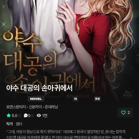
야수 대공의 손아귀에서
로맨스판타지
 • 
신분차이
 • 
츤데레남
2
5.0
0
1천
작가
룹타
“그대, 사람의 형상으로 죽지 못하리라.” 아르베그 왕국이 멸망하던 밤, 왕녀는 침략자
리르켈 대공을 저주하며 죽었다. 한 마리 야수로 변하여 밤을 떠돌아야 하는 저주를. 리