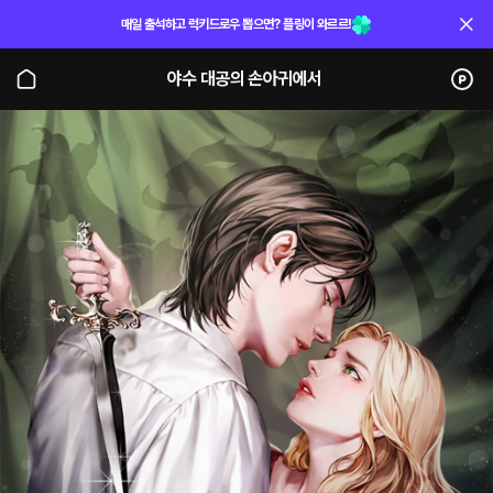
매일 출석하고 럭키드로우 뽑으면? 플링이 와르르!
야수 대공의 손아귀에서