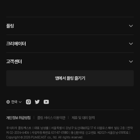
플링
크리에이터
고객센터
앱에서 플링 즐기기
한국
개인정보 취급방침
플링 서비스 이용약관
제휴 및 대외 협력
주식회사 플링캐스트 | 대표 남성률 | 서울특별시 강남구 도산대로8길 17-6 더블유스퀘어 빌딩 2층 | 연락
처 02-2039-9409 | 사업자등록번호 631-87-01880 | 통신판매업 신고번호 제2021-서울강남-01810호 |
Copyright © 2026 PLINGCAST co., ltd. All rights reserved.