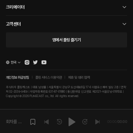
크리에이터
고객센터
앱에서 플링 즐기기
한국
개인정보 취급방침
플링 서비스 이용약관
제휴 및 대외 협력
주식회사 플링캐스트 | 대표 남성률 | 서울특별시 강남구 도산대로8길 17-6 더블유스퀘어 빌딩 2층 | 연락
처 02-2039-9409 | 사업자등록번호 631-87-01880 | 통신판매업 신고번호 제2021-서울강남-01810호 |
Copyright © 2026 PLINGCAST co., ltd. All rights reserved.
회차를 재
00:00
/
00:00
생해주세