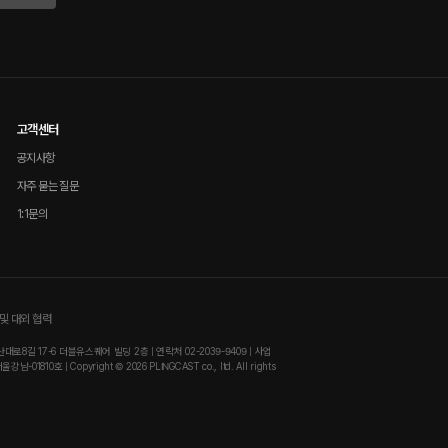
고객센터
공지사항
자주 묻는 질문
1:1문의
및 대외 협력
8길 17-6 더블유스퀘어 빌딩 2층 | 연락처 02-2039-9409 | 사업
810호 | Copyright © 2026 PLINGCAST co., ltd. All rights