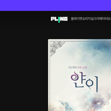
플레이챗
오리지널
크리에이터
오