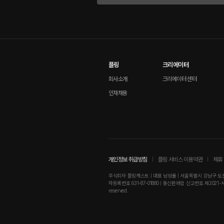
플링
크리에이터
회사소개
크리에이터 센터
인재채용
개인정보 취급방침
플링 서비스 이용약관
제휴 
주식회사 플링캐스트 | 대표 남성률 | 서울특별시 강남구 도산대로
자등록번호 631-87-01880 | 통신판매업 신고번호 제2021-서울강남-01
reserved.