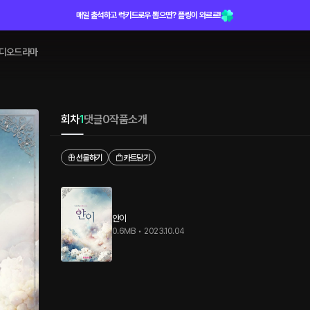
매일 출석하고 럭키드로우 뽑으면? 플링이 와르르!
디오드라마
회차
1
댓글
0
작품소개
선물하기
카트담기
얀이
0.6MB
•
2023.10.04