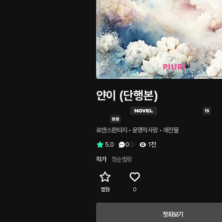
얀이 (단행본)
로맨스판타지
 • 
운명적사랑
 • 
애잔물
5.0
0
1천
작가
청순별랑
별점
0
첫화보기