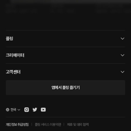
첫 인사
한 층 사이
티치 미 (Teach me)
롤플레잉 • 운명적 • 군인
BL • 이웃 • 계략공
롤플레잉 • 사제지간 • 능글
플링
크리에이터
고객센터
앱에서 플링 즐기기
한국
개인정보 취급방침
플링 서비스 이용약관
제휴 및 대외 협력