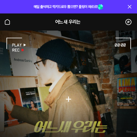
매일 출석하고 럭키드로우 뽑으면? 플링이 와르르!
어느새 우리는