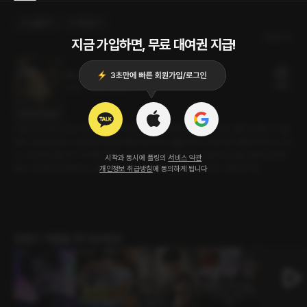
선물하기
카트담기
최신순
지금 가입하면, 무료 대여권 지급!
어느새 우리는
19플링
26분
•
2023.09.02
대사 미리보기
사랑은 타이밍이라고 하던가. 시기가 안 맞아도 이렇게 안 맞을 수 있는 걸까 싶었다. 그럼
에도 마음을 접을 수 없었던 도준은 복학하자마자 어울리지도 않게 개강 총회에 갔다. 그리
고 그곳에서 멀리서 그리워만 했던 나은과 다시 만나게 된다. 눈앞에 나은을 보며, 타이밍
시작과 동시에 플링의
서비스 약관
같은 건 전부 핑계일지도 모른다는 생각이 들었다. 여전히 사랑하고 있었으니까.
개인정보 취급방침
에 동의하게 됩니다
로맨스 작품을 만나보세요!