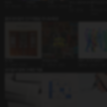
차사혁
치맥타임
PT쌤
망나니 대공비에 빙의
플레이노벨 오디
사극 • 저승사자
부부 • 일상
트레이너 • 수영선수
됨
음
중세 • 빙의물
플레이노벨 • 
드라마
출연성우들의 인기작품을 만나보세요!
썸, 네일
연구실로 오세요
MBTI : 16가지 남자친구
GL • 운명적 • 짝사랑
BL • 사제지간 • 잔망수
롤플레잉 • 남자친구 • MBT
유저들이 함께 구매한 작품