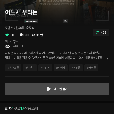
어느새 우리는
로맨스
 • 
선후배
 • 
순정남
463
5.0
17
3.9만
작가
구호
출연
선우
은수
사랑은 타이밍이라고 하던가. 시기가 안 맞아도 이렇게 안 맞을 수 있는 걸까 싶었다. 그
럼에도 마음을 접을 수 없었던 도준은 복학하자마자 어울리지도 않게 개강 총회에 갔다.
그리고 그곳에서 멀리서 그리워만 했던 나은과 다시 만나게 된다. 눈앞에 나은을 보며,
타이밍 같은 건 전부 핑계일지도 모른다는 생각이 들었다. 여전히 사랑하고 있었으니까.
#
캠퍼스물
#
직진녀
#
순진남
#
다정남
#
달달물
#
재회물
예고편 듣기
회차
1
댓글
17
작품소개