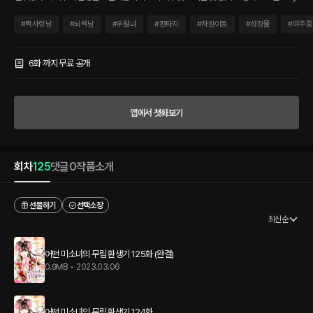
났다. 그래, 그렇다 생각했지. 그런데 도대체 이 상황은 뭐야?! “빠빠빠.” “오, 우리 설이
가 이 아빠를 말하는구나.” “아니에요. 저건 오빠를 말하는 거라고요.” 눈앞의 두 남자가
#
짝사랑남
#
뇌섹남
#
우월녀
#
판타지
#
차원이동
#
성장물
#
여주중
자신을 두고 신경전을 벌이는 중이었다. ‘난 배고프다는 말을 하는 거라고!’ 눈을 떠 보니
전생의 기억을 모두 가진 채로 무림에 떨어졌다. 불행 중 다행으로 가족들의 극진한 보살
핌 속에 성장한 서이수, 아니 이설. 그녀는 선천적으로 기에 대한 감응이 뛰어나 백산파
6화 까지 무료 공개
의 무공의 극의를 깨닫고 수련에 정진하지만, 그 과정에서 혈교와 대적하게 되는데….
《어떤 미소녀의 무림 환생기》
앱에서 첫화보기
회차
125
댓글
0
작품소개
선물하기
선택소장
최신순
어떤 미소녀의 무림 환생기 125화 (완결)
0.9MB
•
2023.03.06
어떤 미소녀의 무림 환생기 124화