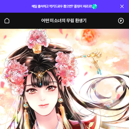
매일 출석하고 럭키드로우 뽑으면? 플링이 와르르!
어떤 미소녀의 무림 환생기