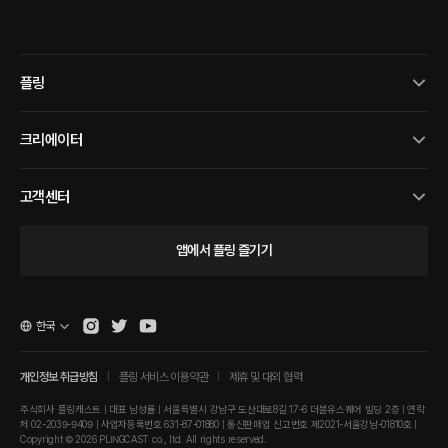
플링
크리에이터
고객센터
앱에서 플링 즐기기
한국
개인정보 취급방침
플링 서비스 이용약관
제휴 및 대외 협력
주식회사 플링캐스트 | 대표 남성률 | 서울특별시 강남구 도산대로8길 17-6 더블유스퀘어 빌딩 2층 | 연락
처 02-2039-9409 | 사업자등록번호 631-87-01880 | 통신판매업 신고번호 제2021-서울강남-01810호 |
Copyright © 2026 PLINGCAST co., ltd. All rights reserved.