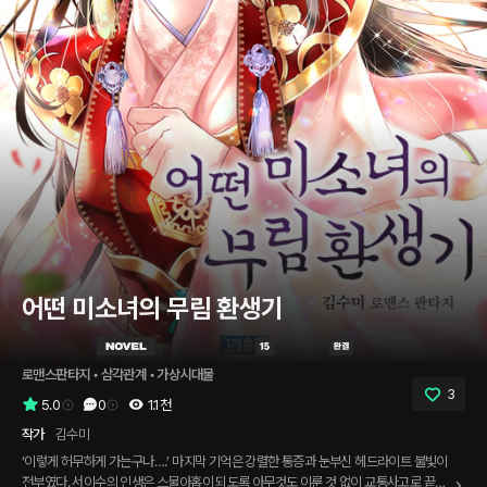
어떤 미소녀의 무림 환생기
로맨스판타지
 • 
삼각관계
 • 
가상시대물
3
5.0
0
1.1천
작가
김수미
‘이렇게 허무하게 가는구나….’ 마지막 기억은 강렬한 통증과 눈부신 헤드라이트 불빛이
전부였다. 서이수의 인생은 스물아홉이 되도록 아무것도 이룬 것 없이 교통사고로 끝이