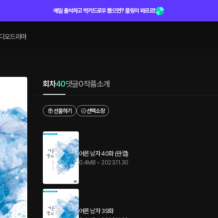
매일 출석하고 럭키드로우 뽑으면? 플링이 와르르!
디오드라마
회차
40
댓글
0
작품소개
선물하기
선택소장
어른 남자 40화 (완결)
0.4MB
•
2023.11.30
어른 남자 39화