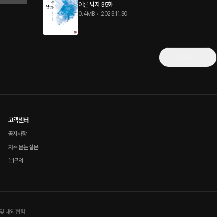
어른 남자 35화
0.4MB
•
2023.11.30
더보기
고객센터
공지사항
자주 묻는 질문
1:1문의
및 대외 협력