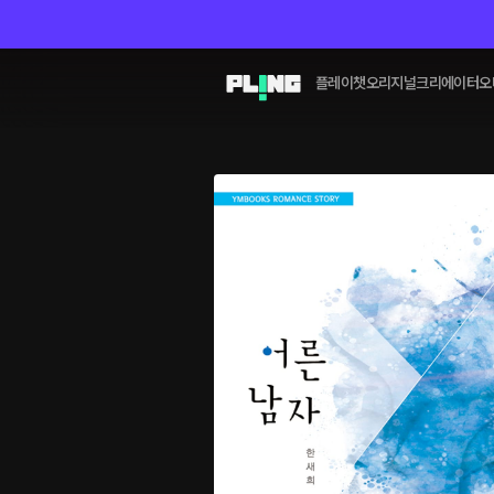
플레이챗
오리지널
크리에이터
오