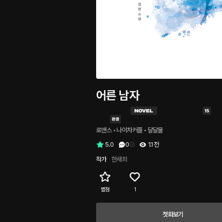
어른 남자
로맨스
 • 
나이차커플
 • 
달달물
5.0
0
1.1천
작가
한새희
별점
1
첫화보기