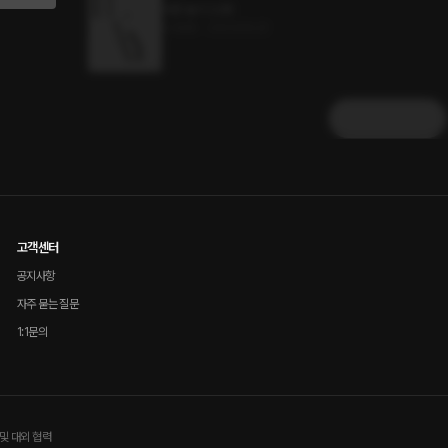
어른 놀이 32화
0.4MB
•
2023.06.22
더보기
고객센터
공지사항
자주 묻는 질문
1:1문의
및 대외 협력