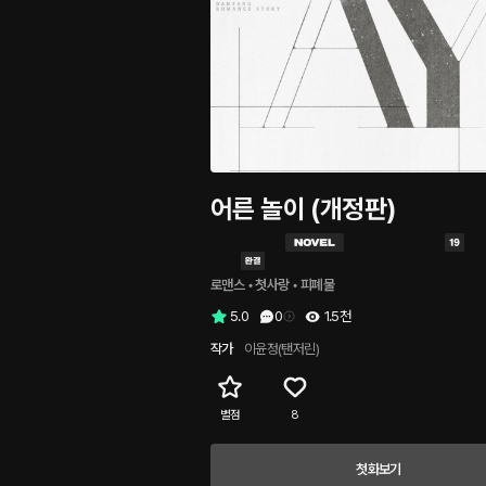
어른 놀이 (개정판)
로맨스
 • 
첫사랑
 • 
피폐물
5.0
0
1.5천
작가
이윤정(탠저린)
별점
8
첫화보기