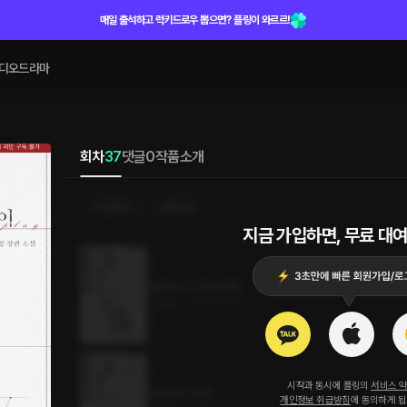
매일 출석하고 럭키드로우 뽑으면? 플링이 와르르!
디오드라마
회차
37
댓글
0
작품소개
선물하기
선택소장
지금 가입하면, 무료 대여
어른 놀이 37화 (완결)
0.4MB
•
2023.06.22
시작과 동시에 플링의
서비스 
어른 놀이 36화
개인정보 취급방침
에 동의하게 