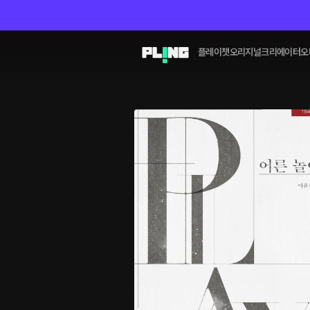
플레이챗
오리지널
크리에이터
오