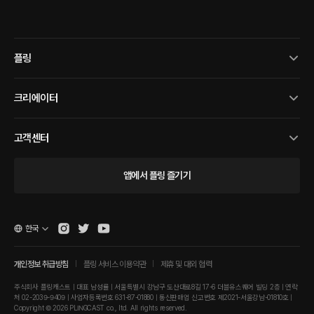
플링
크리에이터
고객센터
앱에서 플링 즐기기
한국
개인정보 취급방침
플링 서비스 이용약관
제휴 및 대외 협력
주식회사 플링캐스트 | 대표 남성률 | 서울특별시 강남구 도산대로8길 17-6 더블유스퀘어 빌딩 2층 | 연락
처 02-2039-9409 | 사업자등록번호 631-87-01880 | 통신판매업 신고번호 제2021-서울강남-01810호 |
Copyright © 2026 PLINGCAST co., ltd. All rights reserved.