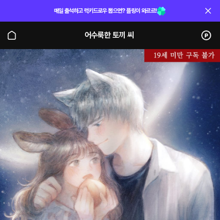
매일 출석하고 럭키드로우 뽑으면? 플링이 와르르!
어수룩한 토끼 씨