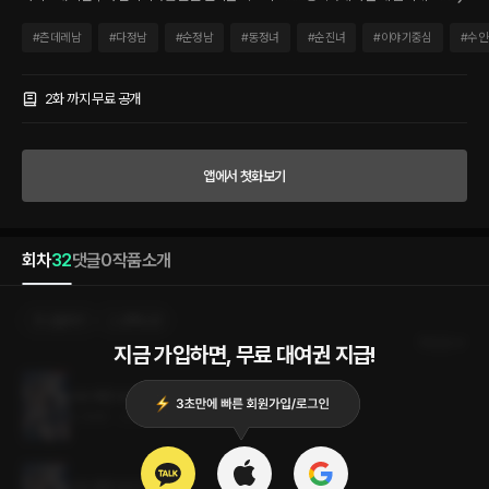
토끼랑 결혼해서 작은 꽃집을 운영하는 게 인생 최대 목표였는데. “내 도시락, 여기 있네.
맛있는 토끼 고기.” 어쩌다 흉악한 늑대놈에게 잘못 걸렸는지! 토끼인생 최대의 위기에
#
츤데레남
#
다정남
#
순정남
#
동정녀
#
순진녀
#
이야기중심
#
수인
부딪힌 순진이. 어떻게 이 난관을 헤쳐 나갈 것인가. 소심한 토끼의 늑대 따돌리기와 츤
데레 직진 늑대의 토끼 사로잡기, 그 사이에 피어나는 엉뚱발랄한 로맨스. *출간을 위해
개정 및 증보를 거친 리네이밍 작품입니다. 작품 이용에 참고 부탁드리겠습니다. <연작
2화 까지 무료 공개
가이드> 오! 마이 허니 : 보들보들 달콤한 꿀토끼를 사랑한 순정 늑대의 좌충우돌 짝사
랑. 미운 토끼 새끼 : 늑대 족장을 사랑하게 된 순정 토끼의 가슴 찡한 이야기. 어수룩한
토끼 씨 : 소심한 토끼와 츤데레 직진 늑대, 그 사이에서 피어나는 엉뚱발랄한 로맨스.
앱에서 첫화보기
회차
32
댓글
0
작품소개
선물하기
선택소장
최신순
지금 가입하면, 무료 대여권 지급!
어수룩한 토끼 씨 32화 (완결)
5.3MB
•
2023.11.30
어수룩한 토끼 씨 31화