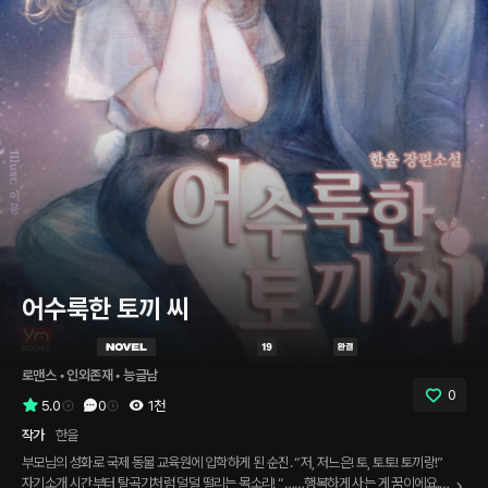
어수룩한 토끼 씨
로맨스
 • 
인외존재
 • 
능글남
0
5.0
0
1천
작가
한을
부모님의 성화로 국제 동물 교육원에 입학하게 된 순진. “저, 저느은! 토, 토토! 토끼랑!”
자기소개 시간부터 탈곡기처럼 덜덜 떨리는 목소리! “……행복하게 사는 게 꿈이에요.”