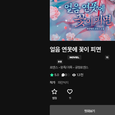
얼음 연못에 꽃이 피면
로맨스
 • 
왕족/귀족
 • 
궁정로맨스
5.0
0
1.3천
작가
파란딱지
별점
11
첫화보기