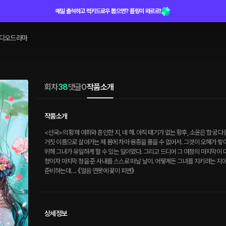
매일 출석하고 럭키드로우 뽑으면? 플링이 와르르!
디오드라마
회차
38
댓글
0
작품소개
작품소개
<선국>의 황제 여휘와 혼인한 지, 네 해. 아직 태기가 없는 황후, 소윤은 합궁
거짓 이름으로 살아가는 제 몸에 차마 용종을 품을 수 없어서. 그것이 오해가 쌓
위해 그녀가 유일하게 할 수 있는 일이었다. 그리고 드디어 그 여정의 마지막이 
정이자 마지막 정을 준 사내를 스스로 떠날 날이. 어떻게든 그녀를 지키려는 지
준비하는데…. 《얼음 연못에 꽃이 피면》
상세정보