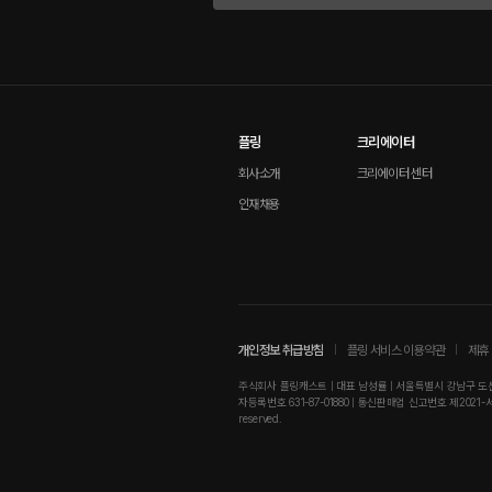
플링
크리에이터
회사소개
크리에이터 센터
인재채용
개인정보 취급방침
플링 서비스 이용약관
제휴 
주식회사 플링캐스트 | 대표 남성률 | 서울특별시 강남구 도산대로
자등록번호 631-87-01880 | 통신판매업 신고번호 제2021-서울강남-01
reserved.