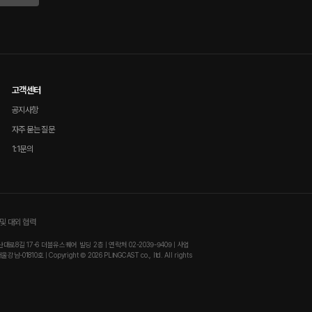
고객센터
공지사항
자주 묻는 질문
1:1문의
및 대외 협력
8길 17-6 더블유스퀘어 빌딩 2층 | 연락처 02-2039-9409 | 사업
810호 | Copyright © 2026 PLINGCAST co., ltd. All rights