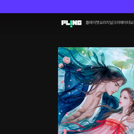
플레이챗
오리지널
크리에이터
오