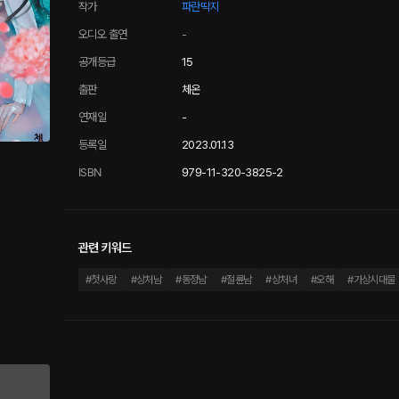
작가
파란딱지
오디오 출연
-
공개등급
15
출판
체온
연재일
-
등록일
2023.01.13
ISBN
979-11-320-3825-2
관련 키워드
#
첫사랑
#
상처남
#
동정남
#
절륜남
#
상처녀
#
오해
#
가상시대물