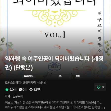
역하렘 속 여주인공이 되어버렸습니다 (개정
판) (단행본)
로맨스판타지
 • 
운명적사랑
 • 
순정남
0
5.0
0
1.2천
작가
찐구르미
어느 날, 자신이 쓴 소설 속 여주인공이 된 여자의 기상천외 빙의 라이프! [본문 중] “이..
이게 뭐야!!” 몸을 일으켜 세웠더니 내가 늘 덮고 자던 이불도 아니었고 침대는 친숙한 싱