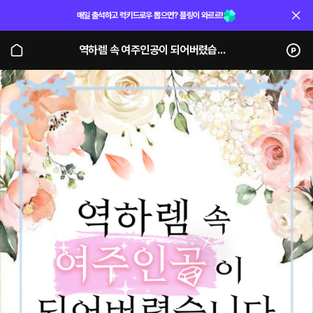
매일 출석하고 럭키드로우 뽑으면? 플링이 와르르!
역하렘 속 여주인공이 되어버렸습니다 (개정판) (단행본)