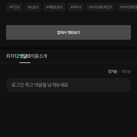
글 침대가 아닌 몇 배는 더 차이가 날 빅 사이즈에 침대. 주변을 빠르게 살폈다. 이곳은 이
방은 내 방이 아니다. 벽지 하며 가구까지 지금 내가 있는 곳은 내 방이 아니고 내가 입고
#
직진남
#
능글남
#
쾌활발랄녀
#
계략녀
#
빙의/영혼체인지
#
계약연애/
있는 이 치렁치렁한 잠옷 역시. “이게 도대체 무슨 일이야? 도대체 여긴 어디냐고?” 일단
몸을 일으켜 세워 방 이곳저곳을 둘러보던 중 전신 거울 앞에 서게 되는 순간. 비명이 나
오고 말았다. 갈색인 머리칼이 풍성한 백금발이 되어 허리까지 치렁치렁 내려와 있었고
눈동자 색 역시 검은색이 아닌 황금안. “자, 잠깐.. 지금 내 모습….” 왠지 모르게 익숙하
앱에서 첫화보기
다. 백금발에 황금안. 그리고 왼쪽 눈 밑에 눈물점. 이 외모 꼭…. 내가 열심히 굴렸던 역하
렘 속 여주인공과 같은 모습.
회차
12
댓글
0
작품소개
인기순
최신순
로그인 하고 댓글을 남겨보세요