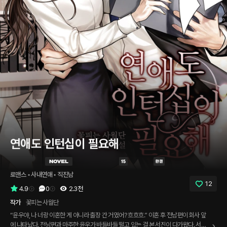
연애도 인턴십이 필요해
로맨스
 • 
사내연애
 • 
직진남
12
4.9
0
2.3천
작가
꽃피는 사월단
“윤우야, 나 너랑 이혼한 게 아니라 출장 간 거였어? 흐흐흐.” 이혼 후 전남편이 회사 앞
에 나타났다. 전남편과 마주한 윤우가 바들바들 떨고 있는 걸 본 서진이 다가왔다. 서진