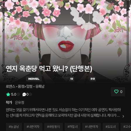
연지 옥춘당 먹고 왔니? (단행본)
로맨스
 • 
몸정>맘정
 • 
유혹남
0
5.0
0
작가
은유정
원하는 것을 갖기 위해서라면 나쁜 짓도 서슴없이 하는 이기적인 여자 공연지. 짝사랑하
는 선비를 차지하고자 연적을 음해하고 모략하지만 끝내 사랑에 실패합니다. 게다가 그
로 인해 협박과 갈취를 당하는 신세로 전락한 공연지. 위기에 처한 그녀를 때마침 누군가
구해주지만, 그 사내 김자헌은 대가로 터무니없는 요구를 합니다. [이러지 마세요. 좋은
#
능글남
#
나쁜여자
#
바람둥이
#
까칠녀
#
나쁜여자
#
도도녀
#
고수