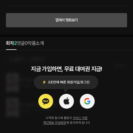
분이잖아요.] [뭘 봐서 내가 좋은 사람이라는 거야?] [아까 그놈에게서 나를 구해줬잖아
요.] [그러니까, 고마우면 성의 표시를 하라고.] [이제 됐죠? 넘치게 했잖아요, 성의 표시.]
[넘치지야 않았지만 뭐.] 보답으로 열흘 동안 그에게 도시락을 싸다 주며 그가 주는 온갖
쾌락을 섭렵하며 새로운 세상에 눈을 뜬 공연지. 몸부터 시작한 관계지만 마음속 외로움
앱에서 첫화보기
이라는 공통점을 가진 두 사람은 어느새 서로에게 깊이 빠져듭니다. 하지만 선비로서 치
명적인 결함을 가진 자헌은 제 비밀을 감추느라 연지에게 큰 상처를 주고 맙니다. 배신감
에 치를 떠는 연지와 미래가 없는 암울한 현실에 괴로워하는 자헌. 그리고 좌초된 그들의
사랑. [그저 같이 즐긴 상대에게 바라는 것이 너무 많은 거 아니야?] [무슨 말이에요?]
회차
2
댓글
0
작품소개
[들었잖아, 내 말. 설마 너 내가 혼인하자고 하는 말을 정말로 믿은 거야?] 까칠하고 못된
여자와 방탕한 과거를 가진 사내의 사랑 만들기 ♡
선물하기
선택소장
최신순
지금 가입하면, 무료 대여권 지급!
연지 옥춘당 먹고 왔니? 2권 (완결)
12.6MB
•
2024.04.16
연지 옥춘당 먹고 왔니? 1권
12.6MB
•
2024.04.16
시작과 동시에 플링의
서비스 약관
개인정보 취급방침
에 동의하게 됩니다