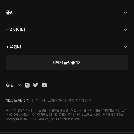
플링
크리에이터
고객센터
앱에서 플링 즐기기
한국
개인정보 취급방침
플링 서비스 이용약관
제휴 및 대외 협력
주식회사 플링캐스트 | 대표 남성률 | 서울특별시 강남구 도산대로8길 17-6 더블유스퀘어 빌딩 2층 | 연락
처 02-2039-9409 | 사업자등록번호 631-87-01880 | 통신판매업 신고번호 제2021-서울강남-01810호 |
Copyright © 2026 PLINGCAST co., ltd. All rights reserved.