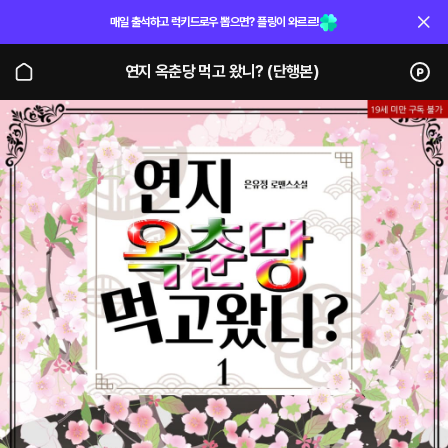
매일 출석하고 럭키드로우 뽑으면? 플링이 와르르!
연지 옥춘당 먹고 왔니? (단행본)