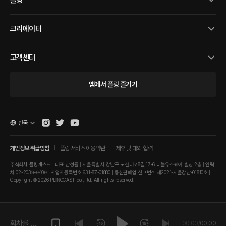
플링
크리에이터
고객센터
앱에서 플링 즐기기
한국
개인정보 취급방침
플링 서비스 이용약관
제휴 및 대외 협력
주식회사 플링캐스트 | 대표 남성률 | 서울특별시 강남구 도산대로8길 17-6 더블유스퀘어 빌딩 2층 | 연락
처 02-2039-9409 | 사업자등록번호 631-87-01880 | 통신판매업 신고번호 제2021-서울강남-01810호 |
Copyright © 2026 PLINGCAST co., ltd. All rights reserved.
회차를 재
00:00
/
00:00