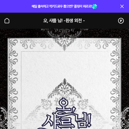
매일 출석하고 럭키드로우 뽑으면? 플링이 와르르!
오, 샤를 님! -환생 외전 -