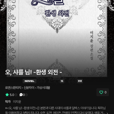
오, 샤를 님! -환생 외전 -
로맨스판타지
 • 
신분차이
 • 
가상시대물
0
5.0
0
작가
이지윤
※<오, 샤를 님! -환생 외전>은 본편과 다른 시대의 샤를과 알렉스 이야기입니다. 독자님
들 이용에 참고 부탁드립니다. 수현, 도현, 에이든. 전생의 인연이 다시 모였다. 생을 거듭