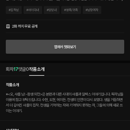
하면서 더 깊어진 샤를의 집착. 전생을 기억하는 자와 기억하지 못하는 자, 그들에 의해
새로 쓰이는 이야기.
#
집착남
#
사이다녀
#
당당녀
#
왕족/귀족
#
남장여자
2화 까지 무료 공개
앱에서 첫화보기
회차
17
댓글
0
작품소개
작품소개
※<오, 샤를 님! -환생 외전>은 본편과 다른 시대의 샤를과 알렉스 이야기입니다. 독자님들
이용에 참고 부탁드립니다. 수현, 도현, 에이든. 전생의 인연이 다시 모였다. 생을 거듭하면
서 더 깊어진 샤를의 집착. 전생을 기억하는 자와 기억하지 못하는 자, 그들에 의해 새로 쓰
이는 이야기.