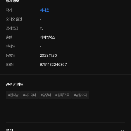
상세정보
작가
이지윤
오디오 출연
-
공개등급
15
출판
와이엠북스
연재일
-
등록일
2023.11.30
ISBN
9791132246367
관련 키워드
#
집착남
#
사이다녀
#
당당녀
#
왕족/귀족
#
남장여자