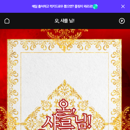
매일 출석하고 럭키드로우 뽑으면? 플링이 와르르!
오, 샤를 님!