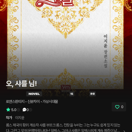
오, 샤를 님!
로맨스판타지
 • 
신분차이
 • 
가상시대물
0
5.0
0
작가
이지윤
롬스 제국의 황위 계승자 샤를 부르크 롬스. 전장을 누비는 그는 누구도 쉽게 믿지 않는
다. 그런 그 앞에 운명처럼 나타난 알렉스. 그러나 샤를은 알렉스에게 계속 짜증이 났다.