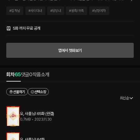
수련이라는 이름으로 아무리 괴롭혀보지만, 결국 따라오는 녀석이 재수없다. 아니 사실
은, 자신에게서 뒤틀린 욕망과 갈증을 나게 하는 그 녀석이 남자라는 것이…… 재수없고
#
집착남
#
사이다녀
#
당당녀
#
왕족/귀족
#
남장여자
짜증 난다. 알렉스, 도대체 넌 뭐냐. * 데니스 백작가의 사생아, 알렉산드라 지 데니스. 아
버지의 죽음으로 이복동생을 대신해 남장을 하고 샤를의 개인 시종이 되었다. 샤를의 시
종이 된 알렉스에겐 샤를의 온갖 짜증과 죽을 것같이 힘든 훈련만 있을 뿐이다. 하지만
5화 까지 무료 공개
알렉스는 엄마를 위해서 오늘도 이 말을 꾹 참으며 샤를의 옆에 있는다. ‘샤를, 넌 진짜 개
새끼야!’ 알렉스를 소유하고 싶고 알렉스를 탐하는, 샤를 님의 집착과 사랑!
앱에서 첫화보기
회차
65
댓글
0
작품소개
선물하기
선택소장
최신순
오, 샤를 님! 65화 (완결)
0.7MB
•
2023.11.30
오, 샤를 님! 64화