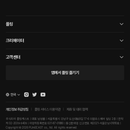
플링
크리에이터
고객센터
앱에서 플링 즐기기
한국
개인정보 취급방침
플링 서비스 이용약관
제휴 및 대외 협력
주식회사 플링캐스트 | 대표 남성률 | 서울특별시 강남구 도산대로8길 17-6 더블유스퀘어 빌딩 2층 | 연락
처 02-2039-9409 | 사업자등록번호 631-87-01880 | 통신판매업 신고번호 제2021-서울강남-01810호 |
Copyright © 2026 PLINGCAST co., ltd. All rights reserved.