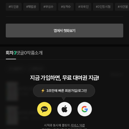
게 되고 결국 치료와 재활을 이유로 삶의 터전을 뉴욕으로 옮기게 된다. 그곳에서 왼팔의
재활과 어학원을 오가는 수수한 삶을 살아가는 그였지만, 어학원에서 알게 된 친구 류치
#
미인공
#
재벌공
#
무심수
#
상처수
#
외국인
#
3인칭시점
#
사건물
앙은 그런 이승주가 마음에 드는지 자신이 노는 자리면 늘 그를 불러대곤 했다. 그 날도
마지못해 류치앙의 연락을 받고 찾은 클럽에서 이승주는 레오나드를 처음으로 만나게
된다. 그를 본 순간, 자신이 가끔씩 꾸곤 하던 꿈에서 자신을 죽인 남자라는 것을 본능적
으로 깨달은 승주는 지금껏 가져보지 못한 묘한 느낌을 갖게 된다. 한편 레오나드는 아버
앱에서 첫화보기
지의 부탁으로 어쩔 수 없이 어울려야 했던 류치앙의 술자리에서 이승주를 본 순간 그가
자신의 알 수 없는 갈증을 풀어줄 상대라는 것을 직감한다. 놓칠 수 없다는 본능에 사로
잡혀 그에게 접근한 레오나드는 서서히 이승주의 삶 속으로 들어가게 되고 본인도 깨닫
지 못했던 강렬한 감정을 품게 되는데……. 그러니 내 곁에 있어. 혹시 알아? 사는 게 즐거
회차
3
댓글
0
작품소개
워질지.
선물하기
선택소장
최신순
지금 가입하면, 무료 대여권 지급!
오리진 (ORIGIN) 3권 (완결)
3.5MB
•
2024.03.19
오리진 (ORIGIN) 2권
3.6MB
•
2024.03.19
시작과 동시에 플링의
서비스 약관