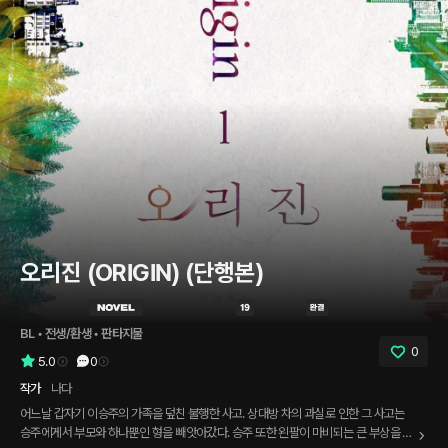
오리진 (ORIGIN) (단행본)
BL
 • 
전생/환생
 • 
판타지물
0
5.0
0
작가
나다
어느날 갑자기 이승주의 가족을 덮친 불행한 사고. 상대방 차의 과실로 인한 그 사고는
승주에게서 부모와 하나뿐인 형을 빼앗아갔다. 승주 또한 왼팔이 마비되는 큰 부상을 입