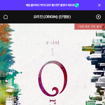
매일 출석하고 럭키드로우 뽑으면? 플링이 와르르!
오리진 (ORIGIN) (단행본)