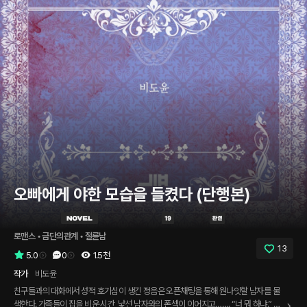
오빠에게 야한 모습을 들켰다 (단행본)
로맨스
 • 
금단의관계
 • 
절륜남
13
5.0
0
1.5천
작가
비도윤
친구들과의 대화에서 성적 호기심이 생긴 정음은 오픈채팅을 통해 원나잇할 남자를 물
색한다. 가족들이 집을 비운 시간, 낯선 남자와의 폰섹이 이어지고……. “너 뭐 하냐.” 정