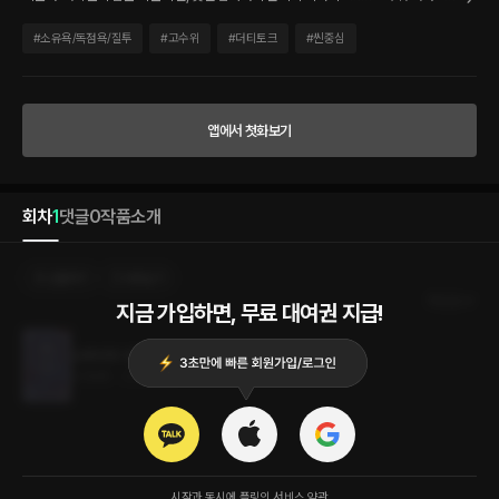
음은 그 모습을 의붓오빠 훈민에게 들키게 된다. “변태 보지는 오빠 자지가 마음에 드나
봐. 꽉 물고 놔주지를 않네.” “아흑, 그, 그런 게…… 앙! 앙!” 손가락 하나가 겨우 들어갔던
#
소유욕/독점욕/질투
#
고수위
#
더티토크
#
씬중심
좁은 내벽이 훈민의 성기 크기에 맞게 벌어졌다. 생경한 감각에 정음의 상체가 번쩍 들렸
다. 놀란 눈과 입도 크게 벌어졌다.
앱에서 첫화보기
회차
1
댓글
0
작품소개
선물하기
카트담기
최신순
지금 가입하면, 무료 대여권 지급!
오빠에게 야한 모습을 들켰다
4.5MB
•
2023.10.16
시작과 동시에 플링의
서비스 약관