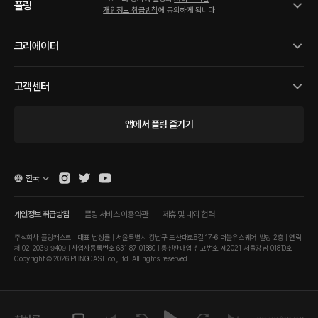
플링
개인정보 취급방침
에 동의하게 됩니다
크리에이터
고객센터
앱에서 플링 즐기기
한국
개인정보 취급방침
플링 서비스 이용약관
제휴 및 대외 협력
주식회사 플링캐스트 | 대표 남성률 | 서울특별시 강남구 도산대로8길 17-6 더블유스퀘어 빌딩 2층 | 연락
처 02-2039-9409 | 사업자등록번호 631-87-01880 | 통신판매업 신고번호 제2021-서울강남-01810호 |
Copyright © 2026 PLINGCAST co., ltd. All rights reserved.