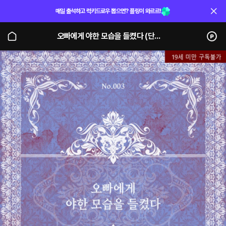
매일 출석하고 럭키드로우 뽑으면? 플링이 와르르!
오빠에게 야한 모습을 들켰다 (단행본)