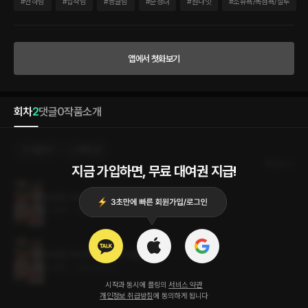
현실이 꿈이길 간절히 바랐다. ”지안 선배.” 그날 밤 거친 호흡과 함께 셀 수 없이 그의 입
#
연하남
#
집착남
#
능글남
#
순정녀
#
원나잇
#
소유욕/독점욕/질투
술 사이로 흘러나왔던 자신의 이름. “보고 싶었어요.” 순식간에 눈앞이 새까맣게 물들었
다. ‘오석한.’ 마주치고 싶지 않았던 얼굴. “이제 선배가 내 소원 들어줄 차례인가?”
“…….” “나랑 자요, 선배.” “…….” “딱 10번만.”
앱에서 첫화보기
회차
2
댓글
0
작품소개
선물하기
선택소장
최신순
지금 가입하면, 무료 대여권 지급!
오싹한 나의 후배님 (19금 개정판) 2권 (완결)
0.4MB
•
2023.06.22
오싹한 나의 후배님 (19금 개정판) 1권
0.5MB
•
2023.06.22
시작과 동시에 플링의
서비스 약관
개인정보 취급방침
에 동의하게 됩니다