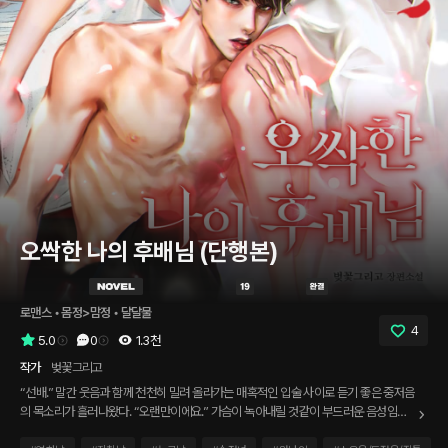
오싹한 나의 후배님 (단행본)
로맨스
 • 
몸정>맘정
 • 
달달물
4
5.0
0
1.3천
작가
벚꽃그리고
“선배.” 말간 웃음과 함께 천천히 밀려 올라가는 매혹적인 입술 사이로 듣기 좋은 중저음
의 목소리가 흘러나왔다. “오랜만이에요.” 가슴이 녹아내릴 것같이 부드러운 음성임에
도 바닥으로 떨어지면 와장창 깨져 버릴 것같이 심장이 꽁꽁 얼어 버렸다. 눈앞에 펼쳐진