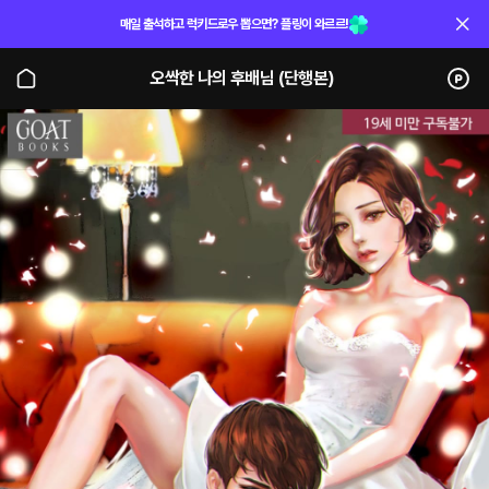
매일 출석하고 럭키드로우 뽑으면? 플링이 와르르!
오싹한 나의 후배님 (단행본)