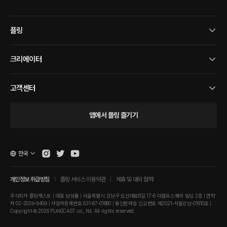
플링
크리에이터
고객센터
앱에서 플링 즐기기
한국
개인정보 취급방침
플링 서비스 이용약관
제휴 및 대외 협력
주식회사 플링캐스트 | 대표 남성률 | 서울특별시 강남구 도산대로8길 17-6 더블유스퀘어 빌딩 2층 | 연락
처 02-2039-9409 | 사업자등록번호 631-87-01880 | 통신판매업 신고번호 제2021-서울강남-01810호 |
Copyright © 2026 PLINGCAST co., ltd. All rights reserved.