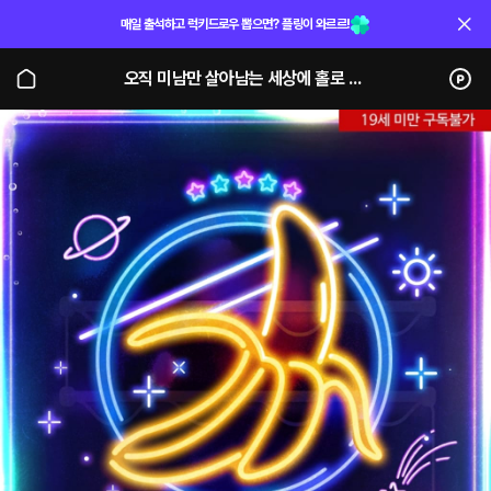
매일 출석하고 럭키드로우 뽑으면? 플링이 와르르!
오직 미남만 살아남는 세상에 홀로 떨어져 버렸다