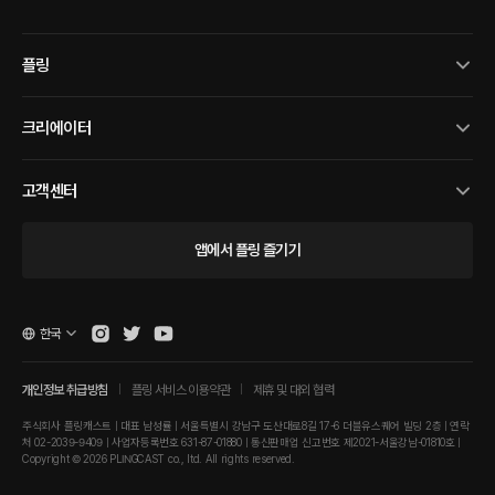
플링
크리에이터
고객센터
앱에서 플링 즐기기
한국
개인정보 취급방침
플링 서비스 이용약관
제휴 및 대외 협력
주식회사 플링캐스트 | 대표 남성률 | 서울특별시 강남구 도산대로8길 17-6 더블유스퀘어 빌딩 2층 | 연락
처 02-2039-9409 | 사업자등록번호 631-87-01880 | 통신판매업 신고번호 제2021-서울강남-01810호 |
Copyright © 2026 PLINGCAST co., ltd. All rights reserved.