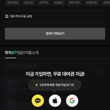
없는 전염병으로 여자와 잘생기지 않은 남자는 모두 멸종했단다. 그 전염병은 이름하여
#
츤데레남
#
조신남
#
뇌섹남
#
능글녀
#
걸크러시
#
차원이동
#
여공
핸섬바이러스. 그런데 나랑 접촉하면 남자들이 발정한다고……? 게다가 나와 섹스하면
핸섬바이러스가 치료된다는데. 이 무슨 막장 세계관이야! 어쩔 수 없다. 이 세계에서 살
아남으려면 거짓말을 하는 수밖에. “대부분의 기록에서는 삽입이 중요하다고 나와 있습
5화 까지 무료 공개
니다.” “그건 다 틀린 소립니다.” 나는 딱 잘라 말했다. “삽입은 원래 여자가 하는 거거든
요.” * 귀여운 연하남 대학생이 “나…… 누나랑 하는 거면…… 아파도 괜찮아요.” 눈웃음
을 치며 유혹해 오질 않나. 날 납치하고 죽여 버릴까 협박하던 세계 1위 재벌은 “그, 여,
앱에서 첫화보기
영상에 나온 걸 하려는 거잖아? 그러니까 기름을…… 준비해 놨다고.” 얌전히 날 기다리
고 있다. 세계에 혼란을 야기할까 봐 날 눈엣가시로 여기더니 “필요 없는, 흣, 짓, 하지, 말
고, 그냥, 으응, 박으라고, 여기……!” 너무 예민한 대통령까지. 나, 그냥 이 세계에 눌러앉
으면 되는 거 아닌가?
회차
97
댓글
0
작품소개
선물하기
선택소장
최신순
지금 가입하면, 무료 대여권 지급!
오직 미남만 살아남는 세상에 홀로 떨어져 버렸다 97화 (완
결)
0.9MB
•
2023.07.19
오직 미남만 살아남는 세상에 홀로 떨어져 버렸다 96화
0.9MB
•
2023.07.19