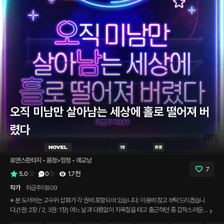
오직 미남만 살아남는 세상에 홀로 떨어져 버
렸다
로맨스판타지
 • 
몸정>맘정
 • 
애교남
7
5.0
0
1.7천
작가
취급주의809
※ 본 도서에는 고수위 삽화가 각 권에 포함되어 있습니다. 이용에 참고 부탁드리겠습니
다.(1권: 2장 / 2, 3권: 1장) 여느 날과 다름없이 지옥철을 타고 출근하던 중 갑작스러운
사고를 당했다. 그런데 눈을 뜨니 세상에 온통 남자뿐이다. 그것도 미.남.만. 원인을 알 수