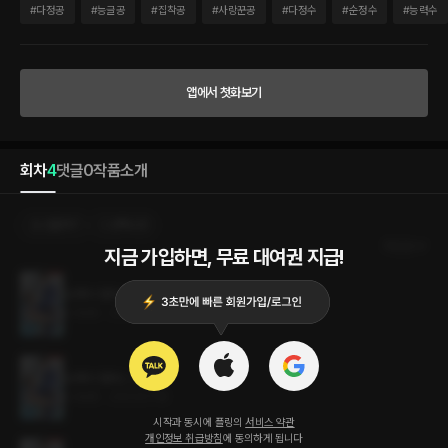
다. 눈앞에서 쌍욕을 퍼부어도 섹시하다고 말할 사람 같으니라고. 오름은 단오의 손을 쳐
#
다정공
#
능글공
#
집착공
#
사랑꾼공
#
다정수
#
순정수
#
능력수
내며 해명이나 하라는 듯 그를 째려보았다. “나 엿 먹이려고 그랬죠.” 그게 아니고서야
설명할 일이 없었다. 오름이 이를 갈며 물었다. 단오가 입술 끝을 깨물고는 입을 열었다.
“설마. ……지금 나 의심하는 거야?” 서운하다는 듯 축 늘어뜨린 눈가에 억울함이 가득
녹아들어 있었다. ‘뭐야 저 반응은…… 내가 오해한 건가……?’ 하지만 현단오는 단체 영
앱에서 첫화보기
상을 찍는 내내 은근슬쩍 제 손끝을 만지작거렸고, 개인 인터뷰 중에는 유도에 관심이 생
겼다고 말하는 등 아슬아슬하게 선을 넘나들었다. 그렇지만 속상한 얼굴로 고개를 푹 숙
이고 시무룩해 하는 단오에 오름은 당황하여 그의 얼굴로 손을 뻗었다. “아니, 저기 선-”
순간 미친놈의 눈꼬리가 제자리를 찾았다. 그의 입술이 야살스럽게 벌어졌다. “우리 오
회차
4
댓글
0
작품소개
름이한테 먹일 거면 다른 걸 먹였겠지. 안 그래?” 단오는 오름의 손을 붙잡아 제 얼굴에
비비며 손목에 있는 반달 모양 점 위에 입술을 묻었다. 아, 이 미친 새끼가……."
선물하기
선택소장
최신순
지금 가입하면, 무료 대여권 지급!
오해의 캠퍼스 4권 (완결)
0.4MB
•
2023.07.18
오해의 캠퍼스 3권
0.4MB
•
2023.07.18
시작과 동시에 플링의
서비스 약관
개인정보 취급방침
에 동의하게 됩니다