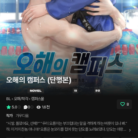
오해의 캠퍼스 (단행본)
BL
 • 
오해/착각
 • 
캠퍼스물
8
5.0
0
1.6천
작가
가우디움
“시발. 돌았어요, 선배?” “우리 오름이는 부끄럽다는 말을 격하게 하는 버릇이 있나 봐.”
하. 이거 미친놈 아니야? 오름은 눈꼬리를 접어 웃는 단오를 노려보았다. 단오는 아랑곳
하지 않고 오름의 귓바퀴를 문질렀다. 그리고 왜 그렇게 예쁘게 쳐다보냐며 치근덕거렸