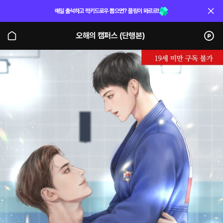
매일 출석하고 럭키드로우 뽑으면? 플링이 와르르!
오해의 캠퍼스 (단행본)