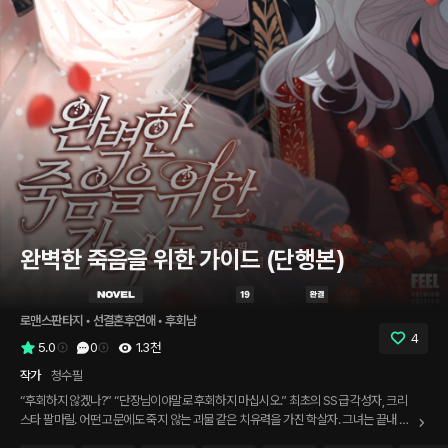
완벽한 죽음을 위한 가이드 (단행본)
로맨스판타지
 • 
선결혼후연애
 • 
후회남
4
5.0
0
1.3천
작가
청수필
“후회하지 않겠나?” “단장님이야말로 후회하지 마십시오.” 최초의 SS급 각성자, 크리
스타 팔마릴. 어떤 고문에도 죽지 않는 괴물 같은 치유력을 가진 학살자. 그녀는 끝내 성
검에 의해 목이 잘려 죽었다. 아니, 죽었어야 했다. 마침내 온전한 죽음을 얻었다 생각했