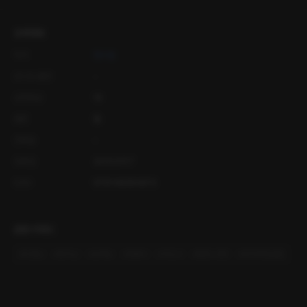
상세정보
작가
청수필
오디오 출연
-
공개등급
19
출판
필
연재일
-
등록일
2023.07.17
ISBN
9791168955875
관련 키워드
#
다정남
#
집착남
#
능력남
#
엉뚱녀
#
무심녀
#
몸정>맘정
#
회귀/타임슬립