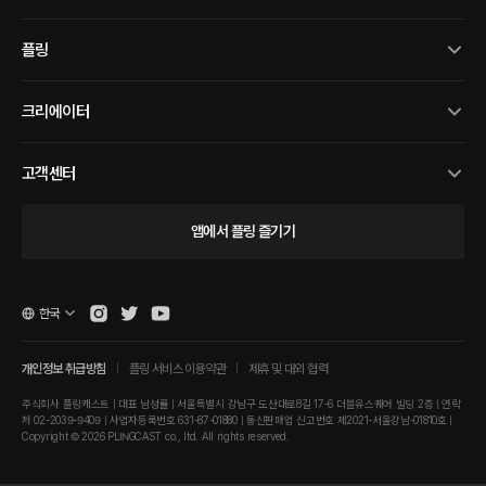
플링
크리에이터
고객센터
앱에서 플링 즐기기
한국
개인정보 취급방침
플링 서비스 이용약관
제휴 및 대외 협력
주식회사 플링캐스트 | 대표 남성률 | 서울특별시 강남구 도산대로8길 17-6 더블유스퀘어 빌딩 2층 | 연락
처 02-2039-9409 | 사업자등록번호 631-87-01880 | 통신판매업 신고번호 제2021-서울강남-01810호 |
Copyright © 2026 PLINGCAST co., ltd. All rights reserved.