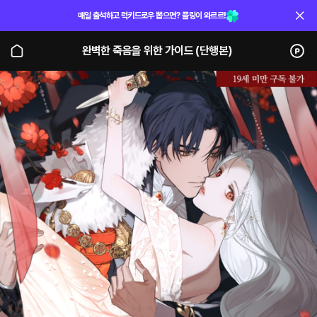
매일 출석하고 럭키드로우 뽑으면? 플링이 와르르!
완벽한 죽음을 위한 가이드 (단행본)