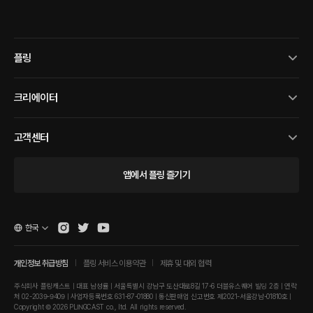
플링
크리에이터
고객센터
앱에서 플링 즐기기
한국
개인정보 취급방침
플링 서비스 이용약관
제휴 및 대외 협력
주식회사 플링캐스트 | 대표 남성률 | 서울특별시 강남구 도산대로8길 17-6 더블유스퀘어 빌딩 2층 | 연락
처 02-2039-9409 | 사업자등록번호 631-87-01880 | 통신판매업 신고번호 제2021-서울강남-01810호 |
Copyright © 2026 PLINGCAST co., ltd. All rights reserved.