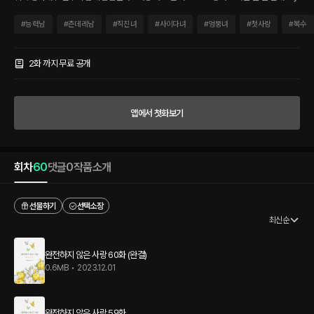
요?” 그러나 선우에게서 전혀 다른 첫사랑의 모습이 겹쳐져 보이고, 정체를 파헤치려던
연지는 오히려 그에게 점점 빠져들기 시작하는데……. “연지 씨가 자고 싶다고 말한 남자
#
능력남
#
츤데레남
#
직진녀
#
사이다녀
#
엉뚱녀
#
첫사랑
#
복수
가 나죠?” “……다 들었어요?” “나랑 키스하고 싶으면 말하지 그랬어요?” 어느새 자꾸
만 흘러넘치는 제 마음을 들켜 버린 연지와 첫사랑과 닮은 듯 닮지 않은 모습으로 그녀에
게 직진하는 선우. “더 이상 도망갈 생각 말아요. 나도 연지 씨한테 끌려요.” “난 마음이
2화 까지 무료 공개
변했어요.” “그동안 남자들과 헤어진 이유가 무엇인지 내가 해 보고 알려 줄게요.” 과연
서른 살이 되어 다시 만난 두 사람의 사랑이 완전한 사랑으로 거듭날 수 있을까? *** [본
문 발췌] 무엇보다 연지가 기억하는 스무 살 시절을 잊게 하고 싶었다. 드디어 그 순간이
앱에서 첫화보기
왔고, 맘껏 그녀의 몸에 열기를 불어넣었다. 강하게 쳐 대는 그의 몸짓에 연지는 헐떡이
며 뜨겁게 받아쳤다. 그녀의 다리를 번쩍 들어 쑤셔 대며 그는 거친 숨을 몰아쉬었다. “제
발…….” 순식간에 그녀의 몸이 돌아가고, 그는 뒤에서 그녀를 강하게 압박하기 시작했
다. 혀로 엉덩이를 살살 핥아 가며 불길을 뒤로 인도했다. “하읏!” “맛있어. 미치게 맛있
회차
60
댓글
0
작품소개
어.”
선물하기
선택소장
최신순
완전하지 않은 사랑 60화 (완결)
0.6MB
•
2023.12.01
완전하지 않은 사랑 59화