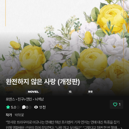
완전하지 않은 사랑 (개정판)
로맨스
 • 
친구>연인
 • 
뇌섹남
1
5.0
0
1.1천
작가
박하꽃
"첫사랑 트라우마로 어긋나는 연애만 하던 프리랜서 기자 연지는 연애 대신 특종을 잡기
위해 영화배우 선우의 집에 잠입한다. “나랑 자고 싶어요?” “그렇다고 하면 한 번 할래