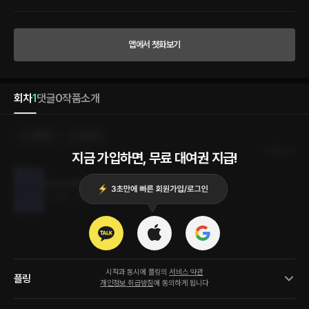
해?” “스승님은 참, 부끄러움이 많네요. 저희가 어렸을 적에도 그러더니만. 여전하세요.
물론 그것조차 심하게 귀엽지만요.” “스승님 겁내지 마세요. 제가 잘……. 응? 야. 라파
엘……. 내가 지금 헛것을 보는 거냐?” “뭔데. 음?” 펠릭스의 믿을 수 없다는 목소리에 라
파엘은 다양한 표정 변화를 보여주는 레온에게서 겨우 눈을 떼고 펠릭스를 바라볼 수밖
앱에서 첫화보기
에 없었다. 레온은 급히 외쳤다. “보, 보지 마! 보지 말라고!” “그래요. 스승님. 스승님 말
씀처럼 보지네요. 하. 스승님. 이런 걸 달고 대체 어떻게 사셨어요?”
회차
1
댓글
0
작품소개
선물하기
카트담기
최신순
지금 가입하면, 무료 대여권 지급!
요망한 쌍둥이의 보모 아니, 스승님
6.9MB
•
2023.12.29
시작과 동시에 플링의
서비스 약관
플링
개인정보 취급방침
에 동의하게 됩니다