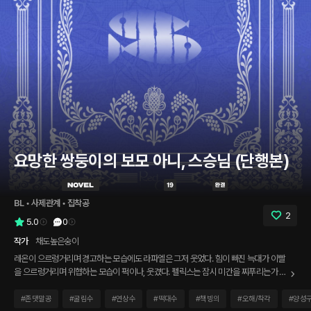
요망한 쌍둥이의 보모 아니, 스승님 (단행본)
BL
 • 
사제관계
 • 
집착공
2
5.0
0
작가
채도높은숭이
레온이 으르렁거리며 경고하는 모습에도 라파엘은 그저 웃었다. 힘이 빠진 늑대가 이빨
을 으르렁거리며 위협하는 모습이 퍽이나, 웃겼다. 펠릭스는 잠시 미간을 찌푸리는가 싶
더니 이내 레온의 하의를 단번에 벗겨냈다. 훌렁. 너무 쉽게 벗겨진 하의는 저 멀리 소리
를 내며 구석에 처박혔다. 레온은 그 모습에 기겁했다. “뭐, 뭐 하는 거야! 그만두지 못
#
존댓말공
#
굴림수
#
연상수
#
떡대수
#
책빙의
#
오해/착각
#
양성