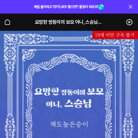
매일 출석하고 럭키드로우 뽑으면? 플링이 와르르!
요망한 쌍둥이의 보모 아니, 스승님 (단행본)