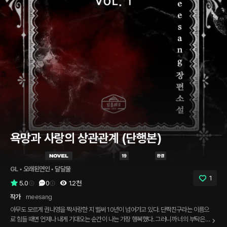
욕망과 사랑의 상관관계 (단행본)
GL
 • 
오래된연인
 • 
달달물
1
5.0
0
1.2천
작가
meesang
아무도 모르게 권나영을 짝사랑한 지 벌써 10년이 넘어가고 있다. 단짝친구라는 이름으
로 힘들 때면 언제나 내게 기대오는 순간이 나는 가장 행복했다. 그러니까 너의 부탁은