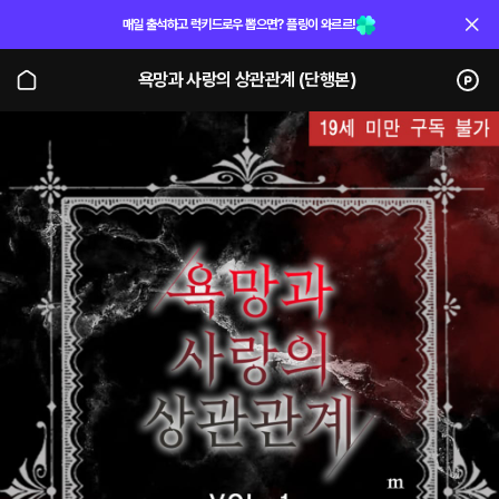
매일 출석하고 럭키드로우 뽑으면? 플링이 와르르!
욕망과 사랑의 상관관계 (단행본)