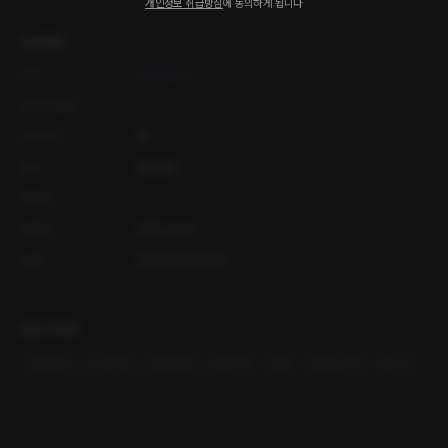
개인정보 취급방침
에 동의하게 됩니다
상세정보
작가
meesang
오디오 출연
-
공개등급
19
출판
읽을레오
연재일
-
등록일
2024.01.31
ISBN
9791169522168
관련 키워드
#
짝사랑녀
#
삼각관계
#
갑을관계
#
계약연애
#
애증
#
몸정>맘정
#
원나잇