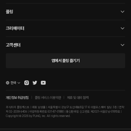
플링
크리에이터
고객센터
앱에서 플링 즐기기
한국
개인정보 취급방침
플링 서비스 이용약관
제휴 및 대외 협력
주식회사 플링캐스트 | 대표 남성률 | 서울특별시 강남구 도산대로8길 17-6 더블유스퀘어 빌딩 3층 | 연락
처 02-2038-9409 | 사업자등록번호 631-87-01880 | 통신판매업 신고번호 제2021-서울강남-01810호 |
Copyright © 2026 by PLING, Inc. All rights reserved.