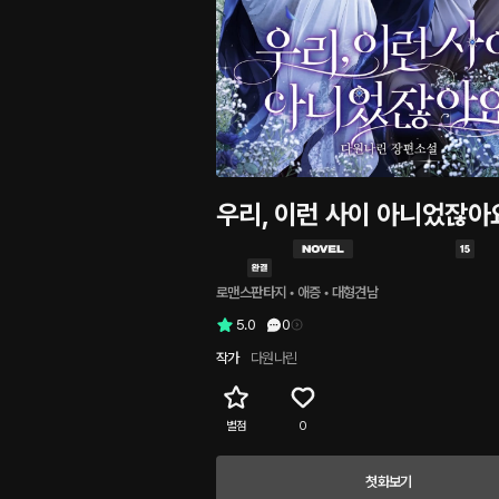
우리, 이런 사이 아니었잖아
로맨스판타지
 • 
애증
 • 
대형견남
5.0
0
작가
다원나린
별점
0
첫화보기