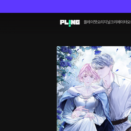
플레이챗
오리지널
크리에이터
오