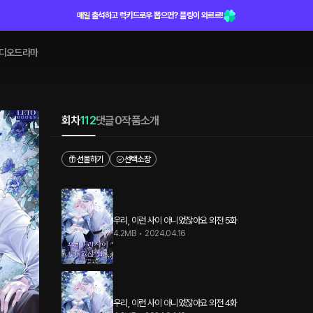
매일 출석하고 럭키드로우 뽑으면? 플링이 와르르!
디오드라마
회차
112
댓글
0
작품소개
선물하기
선택소장
우리, 이런 사이 아니었잖아요 외전 5화
4.2MB
•
2024.04.16
우리, 이런 사이 아니었잖아요 외전 4화