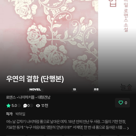
우연의 결합 (단행본)
로맨스
 • 
나이차커플
 • 
대형견남
0
5.0
0
1.1천
작가
박하일
어느날 갑자기 나비처럼 품으로 날아온 여자. 18년 만에 만난 두 사람. 그들의 기한 한정,
기묘한 동거! “누구 마음대로 영원히 안녕이야?” 서재영, 한 번 내 품으로 들어온 너를 그
냥 보내줄 생각이 나는 추호도 없다. 네가 날 사랑하지 않는다고 하더라도, 나는 괜찮다.