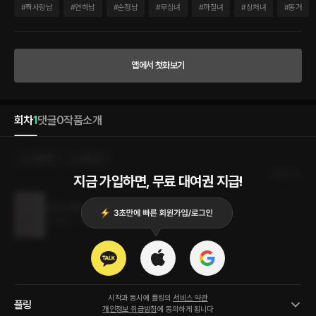
#
짝사랑남
#
연하남
#
순정남
#
무심녀
#
까칠녀
#
상처녀
#
동거
앱에서 첫화보기
회차
1
댓글
0
작품소개
선물하기
카트담기
최신순
지금 가입하면, 무료 대여권 지급!
우연의 결합
4.7MB
•
2023.10.12
시작과 동시에 플링의
서비스 약관
플링
개인정보 취급방침
에 동의하게 됩니다