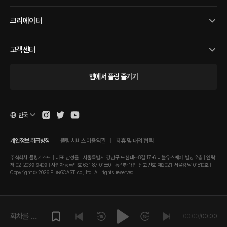
크리에이터
고객센터
앱에서 플링 즐기기
한국
개인정보 취급방침
플링 서비스 이용약관
제휴 및 대외 협력
주식회사 플링캐스트 | 대표 남성률 | 서울특별시 강남구 도산대로8길 17-6 더블유스퀘어 빌딩 2층 | 연락
처 02-2039-9409 | 사업자등록번호 631-87-01880 | 통신판매업 신고번호 제2021-서울강남-01810호 |
Copyright © 2026 PLINGCAST co., ltd. All rights reserved.
회차를 재
00:00
/
00:00