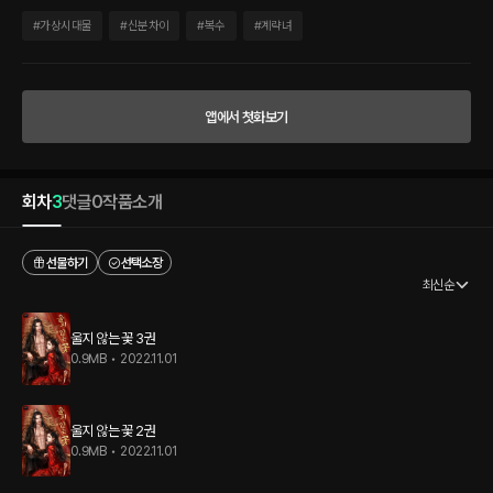
태자 이흔의 목을. 새로운 신분을 얻고 소양을 닦으며 칼을 갈았다. 그리고 무수한 우연
을 쌓아 필연으로 받아들이듯, 비파 열매 같은 여인으로 태자의 눈에 들었다. “넌 날 취하
#
가상시대물
#
신분차이
#
복수
#
계략녀
게 해.” 고통 속에서 말라 죽어 버릴 수 있도록 애가 닳고, 맹목적으로 달려가는 감정을
그로 하여금 깨닫게 할 생각이었다. 한데. 백성들 사이에서 무람없이 섞인 모습이, 스치
듯 머물다 간 그의 입술이 홍연을 혼란스럽게 만들었다. 어미의 한과 함께 나약하게 만드
는 감정은 묻었다 생각했는데. 불행히도. “그대가 날 살렸어. 그대가.” 그를 연모하게 되
앱에서 첫화보기
었다.
회차
3
댓글
0
작품소개
선물하기
선택소장
최신순
울지 않는 꽃 3권
0.9MB
•
2022.11.01
울지 않는 꽃 2권
0.9MB
•
2022.11.01