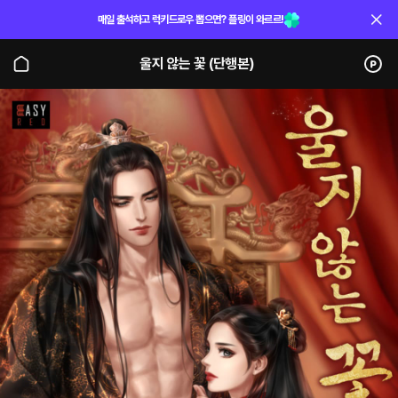
매일 출석하고 럭키드로우 뽑으면? 플링이 와르르!
울지 않는 꽃 (단행본)